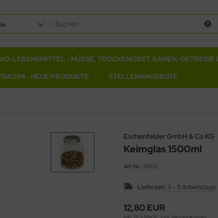
le
BIO-LEBENSMITTEL - NÜSSE, TROCKENOBST, SAMEN, GETREIDE 
ITAKEIM - NEUE PRODUKTE
STELLENANGEBOTE
Eschenfelder GmbH & Co KG
Keimglas 1500ml
Art.Nr.:
4502
Lieferzeit:
3 - 5 Arbeitstage
12,80 EUR
inkl. 19 % MwSt. zzgl.
Versandkosten