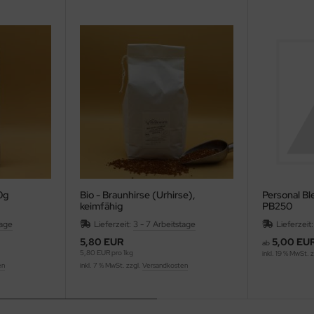
0g
Bio - Braunhirse (Urhirse),
Personal Bl
keimfähig
PB250
tage
Lieferzeit:
3 - 7 Arbeitstage
Lieferzeit
5,80 EUR
5,00 EU
ab
5,80 EUR pro 1kg
inkl. 19 % MwSt. 
en
inkl. 7 % MwSt. zzgl.
Versandkosten