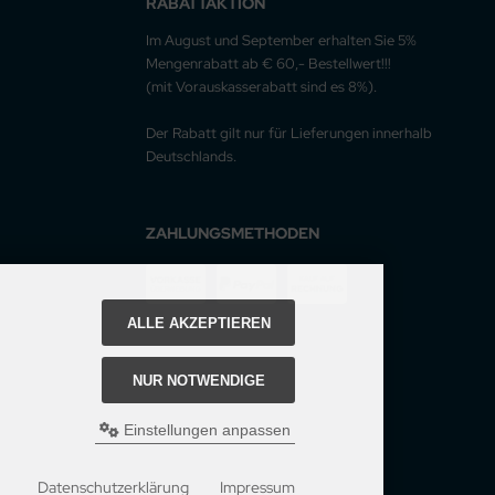
RABATTAKTION
Im August und September erhalten Sie 5%
Mengenrabatt ab € 60,- Bestellwert!!!
(mit Vorauskasserabatt sind es 8%).
Der Rabatt gilt nur für Lieferungen innerhalb
Deutschlands.
ZAHLUNGSMETHODEN
ALLE AKZEPTIEREN
NUR NOTWENDIGE
Einstellungen anpassen
Datenschutzerklärung
Impressum