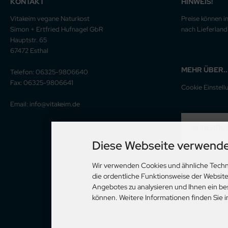
KONTAKT
HINWEIS!
Vitakeim vegane Naturkost
Preise können i
Simon + Ertfried Hufnagel GbR
nach Lieferland 
Hauptstr. 65
67472 Esthal
MEHR ÜBER..
Telefon: 06325-9806640
Fax: 06325-9806641
Cookie Einstell
Email: info@vitakeim.de
WIDERRU
Diese Webseite verwende
Wir verwenden Cookies und ähnliche Techn
die ordentliche Funktionsweise der Websit
Angebotes zu analysieren und Ihnen ein be
können. Weitere Informationen finden Sie 