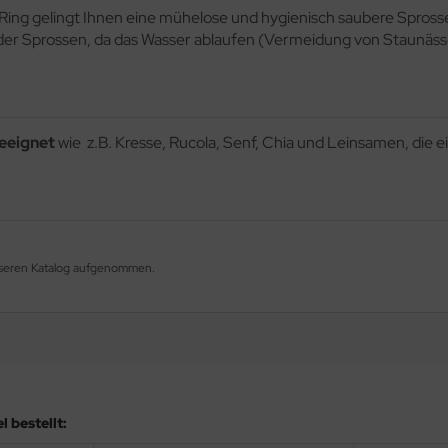
-Ring gelingt Ihnen eine mühelose und hygienisch saubere Spross
 der Sprossen, da das Wasser ablaufen (Vermeidung von Staunässe
geeignet
wie z.B. Kresse, Rucola, Senf, Chia und Leinsamen, die
 unseren Katalog aufgenommen.
 bestellt: