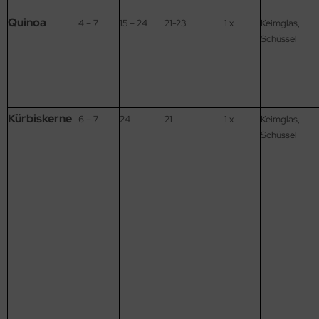
Quinoa
4 – 7
15 – 24
21-23
1 x
Keimglas,
Schüssel
Kürbiskerne
6 – 7
24
21
1 x
Keimglas,
Schüssel