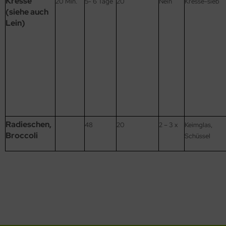
Kresse
20 Min.
5- 6 Tage
20
Nein
Kresse-sieb
(siehe auch
Lein)
Radieschen,
48
20
2 – 3 x
Keimglas,
Broccoli
Schüssel