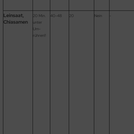
Leinsaat,
20 Min.
40-48
20
Nein
-
Chiasamen
unter
Um-
rühren!!