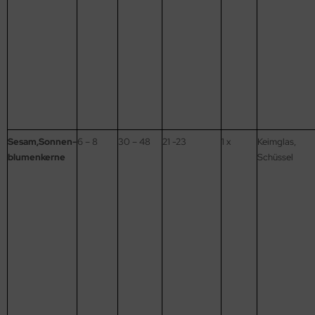
Sesam,Sonnen-
6 – 8
30 – 48
21 -23
1 x
Keimglas,
blumenkerne
Schüssel