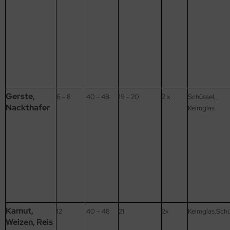
Gerste,
6 - 8
40 - 48
19 - 20
2 x
Schüssel,
Nackthafer
Keimglas
Kamut,
12
40 – 48
21
2x
Keimglas,Schü
Weizen, Reis