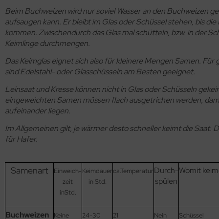
Beim Buchweizen wird nur soviel Wasser an den Buchweizen ge
aufsaugen kann. Er bleibt im Glas oder Schüssel stehen, bis die
kommen. Zwischendurch das Glas mal schütteln, bzw. in der Sch
Keimlinge durchmengen.
Das Keimglas eignet sich also für kleinere Mengen Samen. Fü
sind Edelstahl- oder Glasschüsseln am Besten geeignet.
Leinsaat und Kresse können nicht in Glas oder Schüsseln gekei
eingeweichten Samen müssen flach ausgetrichen werden, dam
aufeinander liegen.
Im Allgemeinen gilt, je wärmer desto schneller keimt die Saat. Da
für Hafer.
Samenart
Durch-
Womit keim
Einweich-
Keimdauer
ca.Temperatur
spülen
zeit
in Std.
inStd.
Buchweizen
Keine
24-30
21
Nein
Schüssel