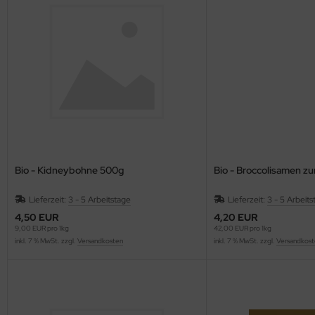
äcker & Pizza
ote und Knäckebrot in Rohkostqualität
talstoffreiche Lebensmittel, verschiedene Produkte
oben Vitakeimerzeugnisse
Bio - Kidneybohne 500g
Bio - Broccolisamen z
Lieferzeit:
3 - 5 Arbeitstage
Lieferzeit:
3 - 5 Arbeits
4,50 EUR
4,20 EUR
9,00 EUR pro 1kg
42,00 EUR pro 1kg
inkl. 7 % MwSt. zzgl.
Versandkosten
inkl. 7 % MwSt. zzgl.
Versandkost