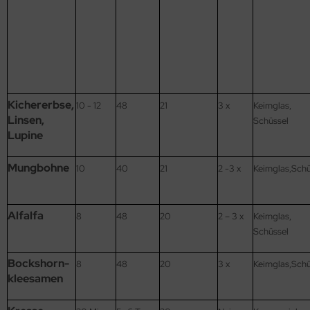
Kichererbse,
10 - 12
48
21
3 x
Keimglas,
Linsen,
Schüssel
Lupine
Mungbohne
10
40
21
2 -3 x
Keimglas,Schü
Alfalfa
8
48
20
2 – 3 x
Keimglas,
Schüssel
Bockshorn-
8
48
20
3 x
Keimglas,Schü
kleesamen