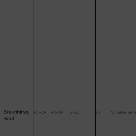
Braunhirse,
20 - 24
48-60
21-23
2 x
Schüssel,Keim
Hanf