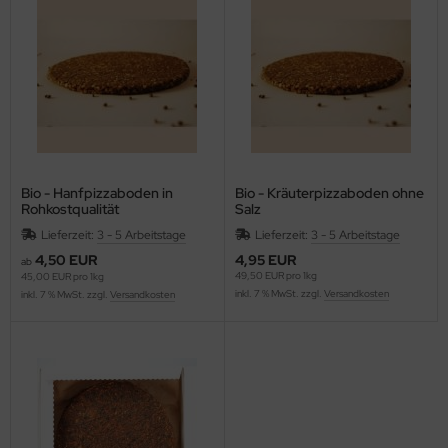
rob, Kakao, Süßmittel, Kastanienmehl, Nussmus
müse fermentiert, unpasteurisiert (Sauerkraut,
mchi, Miso, Tamari)
gane, fermentierte, alternative Käsesorten
ashew-, Mandel- und Sojakäse)
Bio - Hanfpizzaboden in
Bio - Kräuterpizzaboden ohne
Rohkostqualität
Salz
Lieferzeit:
3 - 5 Arbeitstage
Lieferzeit:
3 - 5 Arbeitstage
4,50 EUR
4,95 EUR
ab
49,50 EUR pro 1kg
45,00 EUR pro 1kg
inkl. 7 % MwSt. zzgl.
Versandkosten
inkl. 7 % MwSt. zzgl.
Versandkosten