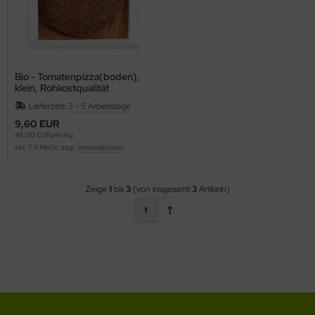
Bio - Tomatenpizza(boden),
klein, Rohkostqualität
Lieferzeit:
3 - 5 Arbeitstage
9,60 EUR
48,00 EUR pro 1kg
inkl. 7 % MwSt. zzgl.
Versandkosten
Zeige
1
bis
3
(von insgesamt
3
Artikeln)
1