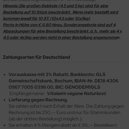
äcker & Pizza
Hinweis: Die großen Gebinde (4,5 und 5 kg) sind für eine
rob, Kakao, Süßmittel, Kastanienmehl, Nussmus
Bestellung auf 10 Stück beschränkt. Wenn mehr bestellt wird
ote und Knäckebrot in Rohkostqualität
kommen jeweil für 10 ST. (10x4,5 oder 10x5kg)
müse fermentiert, unpasteurisiert (Sauerkraut,
Porto in Höhe von € 6,80 hinzu. Sonderangebote sind auf 4
talstoffreiche Lebensmittel, verschiedene Produkte
mchi, Miso, Tamari)
Abpackungen für eine Bestellung beschränkt, d. h. mehr als 4 x
4,5 oder 4x5kg werden nicht in einer Bestellung angenomme
n.
oben Vitakeimerzeugnisse
gane, fermentierte, alternative Käsesorten
ashew-, Mandel- und Sojakäse)
Zahlungsarten für Deutschland
Vorauskasse mit 3% Rabatt. Bankkonto: GLS
Gemeinschaftsbank, Bochum, IBAN-Nr. DE18 4306
0967 7005 0396 00, BIC: GENODEM1GLS
Empfängername:
Vitakeim vegane Naturkost
.
Lieferung gegen Rechnung.
Sie zahlen sofort nach Erhalt der Ware. Die Zahlung gegen
Rechnung ist bis 250,-- Euro und nur für Stammkunden
(ab der dritten Bestellung) möglich.).
Sie erhalten 4 % Mengenrabatt ab € 86,-- Bestellwert.