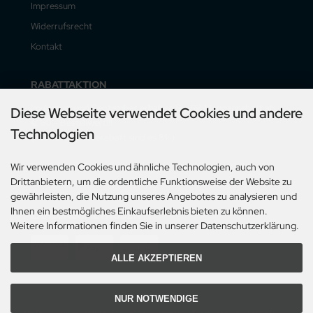
Impressum
Widerrufsrecht
Kontakt
RABATTAKTION
Im August und September erhalten Sie 5% Mengenrabatt ab
Diese Webseite verwendet Cookies und andere
€ 60,- Bestellwert!!!
Technologien
(mit Vorauskasserabatt sind es 8%).
Wir verwenden Cookies und ähnliche Technologien, auch von
Der Rabatt gilt nur für Lieferungen innerhalb Deutschlands.
Drittanbietern, um die ordentliche Funktionsweise der Website zu
gewährleisten, die Nutzung unseres Angebotes zu analysieren und
Ihnen ein bestmögliches Einkaufserlebnis bieten zu können.
ZAHLUNGSMETHODEN
Weitere Informationen finden Sie in unserer Datenschutzerklärung.
ALLE AKZEPTIEREN
NUR NOTWENDIGE