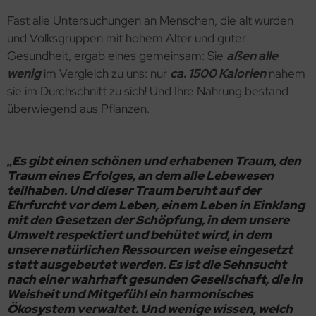
Fast alle Untersuchungen an Menschen, die alt wurden
und Volksgruppen mit hohem Alter und guter
Gesundheit, ergab eines gemeinsam: Sie
aßen alle
wenig
im Vergleich zu uns: nur
ca. 1500 Kalorien
nahem
sie im Durchschnitt zu sich! Und Ihre Nahrung bestand
überwiegend aus Pflanzen.
Es gibt einen schönen und erhabenen Traum, den
„
Traum eines Erfolges, an dem alle Lebewesen
teilhaben. Und dieser Traum beruht auf der
Ehrfurcht vor dem Leben, einem Leben in Einklang
mit den Gesetzen der Schöpfung, in dem unsere
Umwelt respektiert und behütet wird, in dem
unsere natürlichen Ressourcen weise eingesetzt
statt ausgebeutet werden. Es ist die Sehnsucht
nach
einer wahrhaft gesunden Gesellschaft, die in
Weisheit und Mitgefühl ein harmonisches
Ökosystem verwaltet. Und wenige wissen, welch