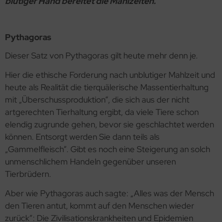
blutiger Hand bereitet die Mahlzeiten.
äcker & Pizza
rob, Kakao, Süßmittel, Kastanienmehl, Nussmus
ote und Knäckebrot in Rohkostqualität
müse fermentiert, unpasteurisiert (Sauerkraut,
Pythagoras
talstoffreiche Lebensmittel, verschiedene Produkte
mchi, Miso, Tamari)
Dieser Satz von Pythagoras gilt heute mehr denn je.
oben Vitakeimerzeugnisse
gane, fermentierte, alternative Käsesorten
Hier die ethische Forderung nach unblutiger Mahlzeit und
ashew-, Mandel- und Sojakäse)
heute als Realität die tierquälerische Massentierhaltung
mit „Überschussproduktion“, die sich aus der nicht
artgerechten Tierhaltung ergibt, da viele Tiere schon
elendig zugrunde gehen, bevor sie geschlachtet werden
können. Entsorgt werden Sie dann teils als
„Gammelfleisch“. Gibt es noch eine Steigerung an solch
unmenschlichem Handeln gegenüber unseren
Tierbrüdern.
Aber wie Pythagoras auch sagte: „Alles was der Mensch
den Tieren antut, kommt auf den Menschen wieder
zurück“: Die Zivilisationskrankheiten und Epidemien