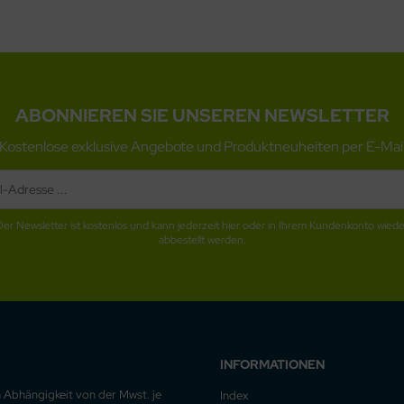
ABONNIEREN SIE UNSEREN NEWSLETTER
Kostenlose exklusive Angebote und Produktneuheiten per E-Mai
Der Newsletter ist kostenlos und kann jederzeit hier oder in Ihrem Kundenkonto wiede
abbestellt werden.
INFORMATIONEN
n Abhängigkeit von der Mwst. je
Index