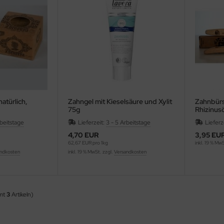
atürlich,
Zahngel mit Kieselsäure und Xylit
Zahnbürs
75g
Rhizinusö
rbeitstage
Lieferzeit:
3 - 5 Arbeitstage
Lieferz
4,70 EUR
3,95 EU
62,67 EUR pro 1kg
inkl. 19 % Mw
ndkosten
inkl. 19 % MwSt. zzgl.
Versandkosten
amt
3
Artikeln)