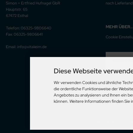
Simon + Ertfried Hufnagel GbR
nach Lieferland 
Hauptstr. 65
67472 Esthal
MEHR ÜBER..
Telefon: 06325-9806640
Fax: 06325-9806641
Cookie Einstell
Email: info@vitakeim.de
WIDERRU
Diese Webseite verwende
Wir verwenden Cookies und ähnliche Techn
die ordentliche Funktionsweise der Websit
Angebotes zu analysieren und Ihnen ein be
können. Weitere Informationen finden Sie 
Alle Preise inkl. gesetzl. M
Vit