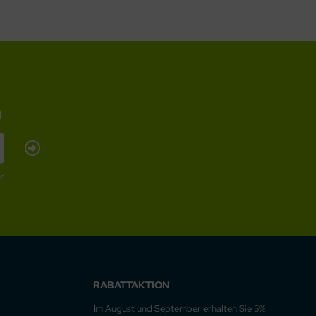
l
r
RABATTAKTION
Im August und September erhalten Sie 5%