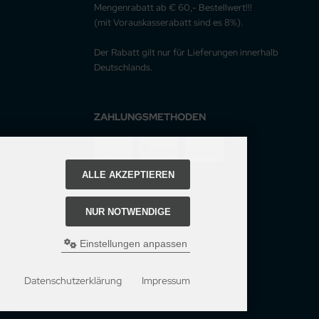
Mengenrabatt ab € 60,- Bestellwert!!!
(mit Vorauskasserabatt sind es 8%).
Der Rabatt gilt nur für Lieferungen innerhalb
Deutschlands.
ZAHLUNGSMETHODEN
ALLE AKZEPTIEREN
NUR NOTWENDIGE
Einstellungen anpassen
Datenschutzerklärung
Impressum
Vitakeim vegane Naturkost.
ware