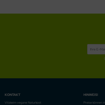
KONTAKT
HINWEIS!
Vitakeim vegane Naturkost
Preise können i