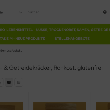
le
BIO-LEBENSMITTEL - NÜSSE, TROCKENOBST, SAMEN, GETREIDE 
ITAKEIM - NEUE PRODUKTE
STELLENANGEBOTE
Kräcker mit Gemüse/gekeimten Samen in Bio und Rohkost
& Getreidekräcker, Rohkost, glutenfrei
n