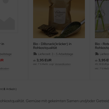
 in
Bio - Dillsnack(kräcker) in
Bio - Rot
Rohkostqualität
Rohkostq
rbeitstage
Lieferzeit:
3 - 5 Arbeitstage
Lieferz
UR
3,95 EUR
3,95 
ab
ab
inkl. 7 % MwSt. zzgl.
Versandkosten
49,38 EUR pr
ndkosten
inkl. 7 % MwS
amt
8
Artikeln)
 Rohkostqualität. Gemüse mit gekeimten Samen und/oder Getreid