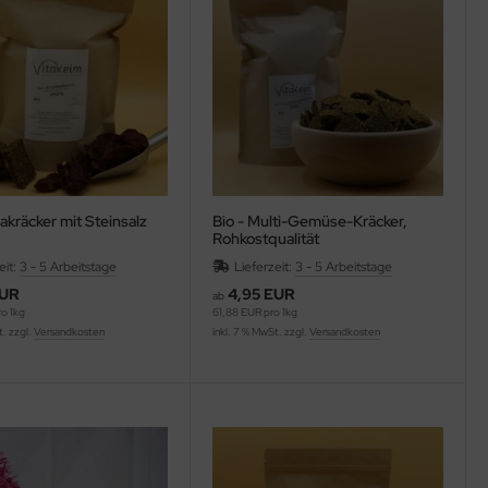
zakräcker mit Steinsalz
Bio - Multi-Gemüse-Kräcker,
Rohkostqualität
eit:
3 - 5 Arbeitstage
Lieferzeit:
3 - 5 Arbeitstage
EUR
4,95 EUR
ab
o 1kg
61,88 EUR pro 1kg
t. zzgl.
Versandkosten
inkl. 7 % MwSt. zzgl.
Versandkosten