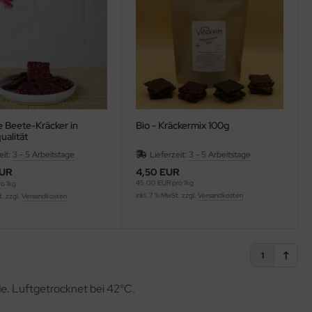
e Beete-Kräcker in
Bio - Kräckermix 100g
ualität
eit:
3 - 5 Arbeitstage
Lieferzeit:
3 - 5 Arbeitstage
EUR
4,50 EUR
45,00 EUR pro 1kg
o 1kg
inkl. 7 % MwSt. zzgl.
Versandkosten
t. zzgl.
Versandkosten
1
e. Luftgetrocknet bei 42°C.