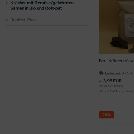
Kräcker mit Gemüse/gekeimten
Samen in Bio und Rohkost
rob, Kakao, Süßmittel, Kastanienmehl, Nussmus
Rohkost-Pizza
müse fermentiert, unpasteurisiert (Sauerkraut,
mchi, Miso, Tamari)
gane, fermentierte, alternative Käsesorten
ashew-, Mandel- und Sojakäse)
Bio - Kräuterkräck
Lieferzeit:
3 - 5 A
3,95 EUR
ab
49,38 EUR pro 1kg
inkl. 7 % MwSt. zzgl.
Versa
28%