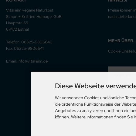
Vitakeim vegane Naturkost
Preise können i
Simon + Ertfried Hufnagel GbR
nach Lieferland 
Hauptstr. 65
67472 Esthal
MEHR ÜBER..
Telefon: 06325-9806640
Fax: 06325-9806641
Cookie Einstell
Email: info@vitakeim.de
WIDERRU
Diese Webseite verwende
Wir verwenden Cookies und ähnliche Techn
die ordentliche Funktionsweise der Websit
Angebotes zu analysieren und Ihnen ein be
können. Weitere Informationen finden Sie 