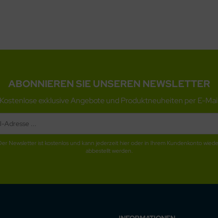
ABONNIEREN SIE UNSEREN NEWSLETTER
Kostenlose exklusive Angebote und Produktneuheiten per E-Mai
Der Newsletter ist kostenlos und kann jederzeit hier oder in Ihrem Kundenkonto wiede
abbestellt werden.
INFORMATIONEN