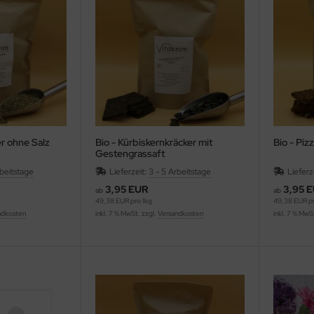
er ohne Salz
Bio - Kürbiskernkräcker mit
Bio - Piz
Gestengrassaft
rbeitstage
Lieferzeit:
3 - 5 Arbeitstage
Lieferz
3,95 EUR
3,95 
ab
ab
49,38 EUR pro 1kg
49,38 EUR pr
ndkosten
inkl. 7 % MwSt. zzgl.
Versandkosten
inkl. 7 % MwS