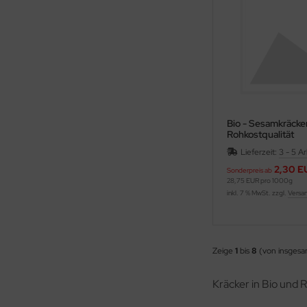
Bio - Sesamkräcker
Rohkostqualität
Lieferzeit:
3 - 5 A
2,30 E
Sonderpreis ab
28,75 EUR pro 1000g
inkl. 7 % MwSt. zzgl.
Versa
Zeige
1
bis
8
(von insges
Kräcker in Bio und