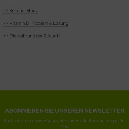
äcker & Pizza
rob, Kakao, Süßmittel, Kastanienmehl, Nussmus
>> Keimanleitung
ote und Knäckebrot in Rohkostqualität
müse fermentiert, unpasteurisiert (Sauerkraut,
>> Vitamin D: Problem & Lösung
talstoffreiche Lebensmittel, verschiedene Produkte
mchi, Miso, Tamari)
>> Die Nahrung der Zukunft
oben Vitakeimerzeugnisse
gane, fermentierte, alternative Käsesorten
ashew-, Mandel- und Sojakäse)
ABONNIEREN SIE UNSEREN NEWSLETTER
Kostenlose exklusive Angebote und Produktneuheiten per E-
Mail