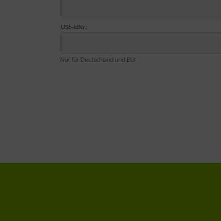
USt-IdNr.:
Nur für Deutschland und EU!