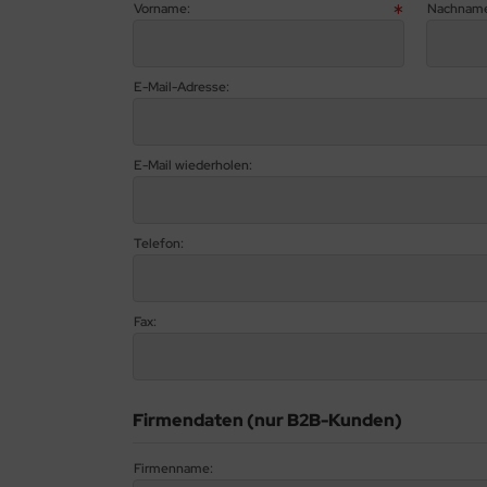
äcker & Pizza
Vorname:
Nachnam
rob, Kakao, Süßmittel, Kastanienmehl, Nussmus
ote und Knäckebrot in Rohkostqualität
müse fermentiert, unpasteurisiert (Sauerkraut,
E-Mail-Adresse:
talstoffreiche Lebensmittel, verschiedene Produkte
mchi, Miso, Tamari)
oben Vitakeimerzeugnisse
gane, fermentierte, alternative Käsesorten
ashew-, Mandel- und Sojakäse)
E-Mail wiederholen:
Telefon:
Fax:
Firmendaten (nur B2B-Kunden)
Firmenname: