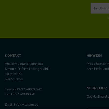
KONTAKT
HINWEIS!
Vitakeim vegane Naturkost
Preise können i
Simon + Ertfried Hufnagel GbR
nach Lieferland 
Hauptstr. 65
67472 Esthal
MEHR ÜBER..
Telefon: 06325-9806640
Fax: 06325-9806641
Cookie Einstell
Email: info@vitakeim.de