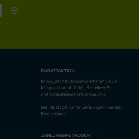
r
RABATTAKTION
Im August und September erhalten Sie 5%
Mengenrabatt ab € 60,- Bestellwert!!!
(mit Vorauskasserabatt sind es 8%).
Der Rabatt gilt nur für Lieferungen innerhalb
Deutschlands.
ZAHLUNGSMETHODEN