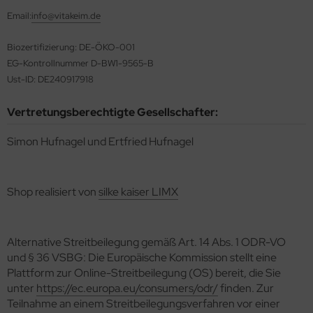
äcker & Pizza
Email:
info@vitakeim.de
rob, Kakao, Süßmittel, Kastanienmehl, Nussmus
ote und Knäckebrot in Rohkostqualität
Biozertifizierung: DE-ÖKO-001
müse fermentiert, unpasteurisiert (Sauerkraut,
talstoffreiche Lebensmittel, verschiedene Produkte
mchi, Miso, Tamari)
EG-Kontrollnummer D-BW1-9565-B
Ust-ID: DE240917918
oben Vitakeimerzeugnisse
gane, fermentierte, alternative Käsesorten
ashew-, Mandel- und Sojakäse)
Vertretungsberechtigte Gesellschafter:
Simon Hufnagel und Ertfried Hufnagel
Shop realisiert von
silke kaiser LIMX
Alternative Streitbeilegung gemäß Art. 14 Abs. 1 ODR-VO
und § 36 VSBG: Die Europäische Kommission stellt eine
Plattform zur Online-Streitbeilegung (OS) bereit, die Sie
unter
https://ec.europa.eu/consumers/odr/
finden. Zur
Teilnahme an einem Streitbeilegungsverfahren vor einer