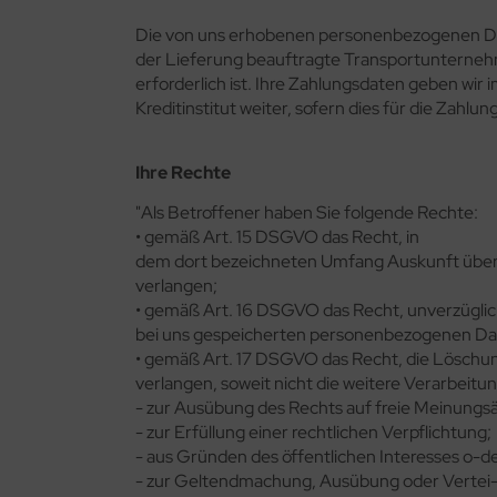
Die von uns erhobenen personenbezogenen Da
der Lieferung beauftragte Transportunternehm
erforderlich ist. Ihre Zahlungsdaten geben wi
Kreditinstitut weiter, sofern dies für die Zahlun
Ihre Rechte
"Als Betroffener haben Sie folgende Rechte:
• gemäß Art. 15 DSGVO das Recht, in
dem dort bezeichneten Umfang Auskunft über
verlangen;
• gemäß Art. 16 DSGVO das Recht, unverzüglich
bei uns gespeicherten personenbezogenen Dat
• gemäß Art. 17 DSGVO das Recht, die Löschu
verlangen, soweit nicht die weitere Verarbeitu
- zur Ausübung des Rechts auf freie Meinungs
- zur Erfüllung einer rechtlichen Verpflichtung;
- aus Gründen des öffentlichen Interesses o-d
- zur Geltendmachung, Ausübung oder Vertei