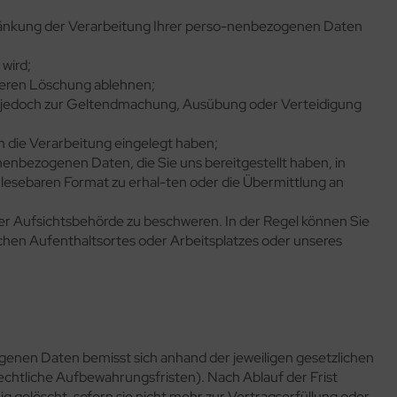
ränkung der Verarbeitung Ihrer perso-nenbezogenen Daten
 wird;
 deren Löschung ablehnen;
ese jedoch zur Geltendmachung, Ausübung oder Verteidigung
 die Verarbeitung eingelegt haben;
nbezogenen Daten, die Sie uns bereitgestellt haben, in
lesebaren Format zu erhal-ten oder die Übermittlung an
er Aufsichtsbehörde zu beschweren. In der Regel können Sie
lichen Aufenthaltsortes oder Arbeitsplatzes oder unseres
nen Daten bemisst sich anhand der jeweiligen gesetzlichen
echtliche Aufbewahrungsfristen). Nach Ablauf der Frist
gelöscht, sofern sie nicht mehr zur Vertragserfüllung oder