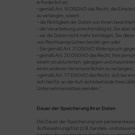
erforderlich ist;
• gemäß Art. 18 DSGVO das Recht, die Einsch
zu verlangen, soweit
- die Richtigkeit der Daten von Ihnen bestritten
- die Verarbeitung unrechtmäßig ist, Sie aber
- wir die Daten nicht mehr benötigen, Sie di
von Rechtsansprüchen benöti-gen oder
- Sie gemäß Art. 21 DSGVO Widerspruch gegen
• gemäß Art. 20 DSGVO das Recht, Ihre persone
einem strukturierten, gängigen und maschinen
einen anderen Verantwortlichen zu verlangen;
• gemäß Art. 77 DSGVO das Recht, sich bei ein
sich hierfür an die Auf-sichtsbehörde Ihres üb
Unternehmenssitzes wenden."
Dauer der Speicherung Ihrer Daten
Die Dauer der Speicherung von personenbezoge
Aufbewahrungsfrist (z.B. handels- und steuerr
werden die entsprechenden Daten routinemäßig 