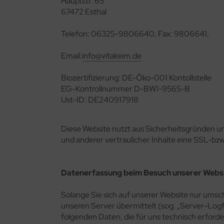
Hauptstr. 65
äcker & Pizza
67472 Esthal
rob, Kakao, Süßmittel, Kastanienmehl, Nussmus
ote und Knäckebrot in Rohkostqualität
Telefon: 06325-9806640, Fax: 9806641,
müse fermentiert, unpasteurisiert (Sauerkraut,
talstoffreiche Lebensmittel, verschiedene Produkte
mchi, Miso, Tamari)
Email:
info@vitakeim.de
oben Vitakeimerzeugnisse
gane, fermentierte, alternative Käsesorten
ashew-, Mandel- und Sojakäse)
Biozertifizierung: DE-Öko-001 Kontollstelle
EG-Kontrollnummer D-BW1-9565-B
Ust-ID: DE240917918
Diese Website nutzt aus Sicherheitsgründen
und anderer vertraulicher Inhalte eine SSL-bz
Datenerfassung beim Besuch unserer Webs
Solange Sie sich auf unserer Website nur umsc
unseren Server übermittelt (sog. „Server-Logfi
folgenden Daten, die für uns technisch erforde