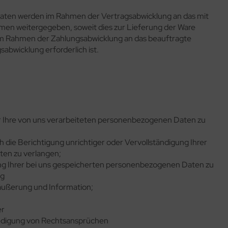
ten werden im Rahmen der Vertragsabwicklung an das mit
en weitergegeben, soweit dies zur Lieferung der Ware
r im Rahmen der Zahlungsabwicklung an das beauftragte
gsabwicklung erforderlich ist.
 Ihre von uns verarbeiteten personenbezogenen Daten zu
 die Berichtigung unrichtiger oder Vervollständigung Ihrer
en zu verlangen;
ng Ihrer bei uns gespeicherten personenbezogenen Daten zu
ng
äußerung und Information;
er
-digung von Rechtsansprüchen