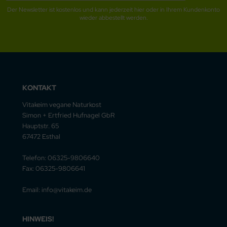
Der Newsletter ist kostenlos und kann jederzeit hier oder in Ihrem Kundenkonto
wieder abbestellt werden.
KONTAKT
Vitakeim vegane Naturkost
Simon + Ertfried Hufnagel GbR
Hauptstr. 65
67472 Esthal
Telefon: 06325-9806640
Fax: 06325-9806641
Email: info@vitakeim.de
HINWEIS!