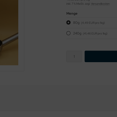
inkl. 7 % MwSt. zzgl.
Versandkosten
Menge
80g
(4,49 EUR pro 1kg)
240g
(41,46 EUR pro 1kg)