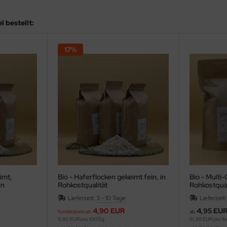
 bestellt:
17%
imt,
Bio - Haferflocken gekeimt fein, in
Bio - Multi
in
Rohkostqualität
Rohkostqual
Lieferzeit:
3 - 10 Tage
Lieferzeit
4,90 EUR
4,95 EU
Sonderpreis ab
ab
9,80 EUR pro 1000g
61,88 EUR pro 1k