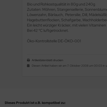
Bio und Rohkostqualität in 80g und 240g
Zutaten: Möhren, Stangensellerie, Sonnenblum
Löwenzahn, Bärlauch, Petersilie, Dill, Mädelsü
Hagebuttenflocken, Schafgarbe, Wachholderbeer
Ein leicht würziger Kräcker, mit vielen Vitamine
Bei 42 °C luftgetrocknet.
Ö
ko-Kontrollstelle DE-ÖKO-001
Artikeldatenblatt drucken
Diesen Artikel haben wir am 7. Oktober 2008 um 00:03 in
Dieses Produkt ist z.B. kompatibel zu: