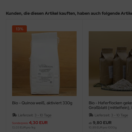
Kunden, die diesen Artikel kauften, haben auch folgende Artikel
13%
Bio - Quinoa weiß, aktiviert 330g
Bio - Haferflocken geke
Großblatt (mittelfein), 
Rohkostqualität
Lieferzeit:
3 - 10 Tage
Lieferzeit:
3 - 10 Tage
4,30 EUR
9,80 EUR
Sonderpreis
ab
13,03 EUR pro 1kg
10,89 EUR pro 1000g