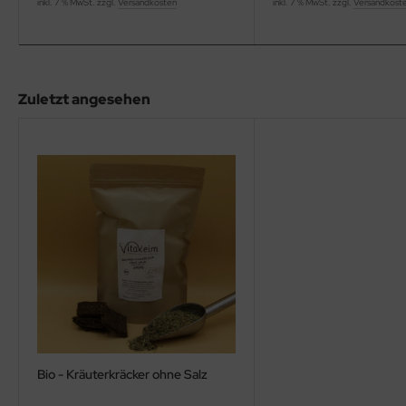
inkl. 7 % MwSt. zzgl.
Versandkosten
inkl. 7 % MwSt. zzgl.
Versandkost
Zuletzt angesehen
Bio - Kräuterkräcker ohne Salz