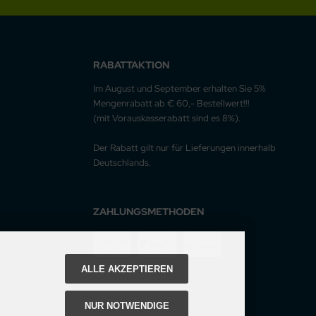
RABATTAKTION
Im August und September erhalten Sie 5%
Mengenrabatt ab € 60,- Bestellwert!!!
(mit Vorauskasserabatt sind es 8%).
Der Rabatt gilt nur für Lieferungen innerhalb
Deutschlands.
ZAHLUNGSMETHODEN
ALLE AKZEPTIEREN
NUR NOTWENDIGE