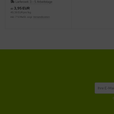
Lieferzeit:
3 - 5 Arbeitstage
3,95 EUR
ab
49,38 EUR pro 1kg
inkl. 7 % MwSt. zzgl.
Versandkosten