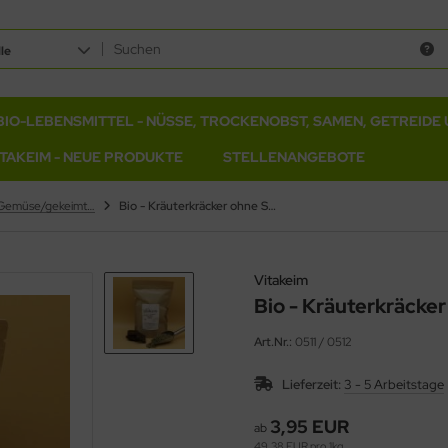
le
BIO-LEBENSMITTEL - NÜSSE, TROCKENOBST, SAMEN, GETREIDE 
ITAKEIM - NEUE PRODUKTE
STELLENANGEBOTE
Kräcker mit Gemüse/gekeimten Samen in Bio und Rohkost
Bio - Kräuterkräcker ohne Salz
Vitakeim
Bio - Kräuterkräcker
Art.Nr.:
0511 / 0512
Lieferzeit:
3 - 5 Arbeitstage
3,95 EUR
ab
49,38 EUR pro 1kg