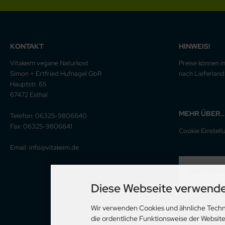
KONTAKT
HINWEIS!
Vitakeim vegane Naturkost
Preise können i
Simon + Ertfried Hufnagel GbR
nach Lieferland 
Hauptstr. 65
67472 Esthal
MEHR ÜBER..
Telefon: 06325-9806640
Fax: 06325-9806641
Cookie Einstell
Email: info@vitakeim.de
WIDERRU
Diese Webseite verwende
Wir verwenden Cookies und ähnliche Techn
die ordentliche Funktionsweise der Websit