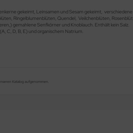
enkerne gekeimt, Leinsamen und Sesam gekeimt, verschiedene 
ßblüten, Ringelblumenblüten, Quendel, Veilchenblüten, Rosenblü
en,) gemahlene Senfkörner und Knoblauch. Enthält kein Salz.
n (A, C, D, B, E) und organischem Natrium.
 unseren Katalog aufgenommen.