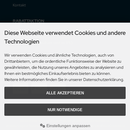
Kontakt
RABATTAKTION
Im August und September erhalten Sie 5% Mengenrabatt ab
Diese Webseite verwendet Cookies und andere
€ 60,- Bestellwert!!!
Technologien
(mit Vorauskasserabatt sind es 8%).
Der Rabatt gilt nur für Lieferungen innerhalb Deutschlands.
Wir verwenden Cookies und ähnliche Technologien, auch von
Drittanbietern, um die ordentliche Funktionsweise der Website zu
gewährleisten, die Nutzung unseres Angebotes zu analysieren und
Ihnen ein bestmögliches Einkaufserlebnis bieten zu können.
ZAHLUNGSMETHODEN
Weitere Informationen finden Sie in unserer Datenschutzerklärung.
ALLE AKZEPTIEREN
NUR NOTWENDIGE
Alle Preise inkl. gesetzl. MwSt. zzgl.
Versandkosten
. Die durchgestrichenen Preise
entsprechen dem bisherigen Preis bei Vitakeim vegane Naturkost.
Einstellungen anpassen
Vitakeim vegane Naturkost © 2026 | Template © 2009-2026 by modified eCommerce