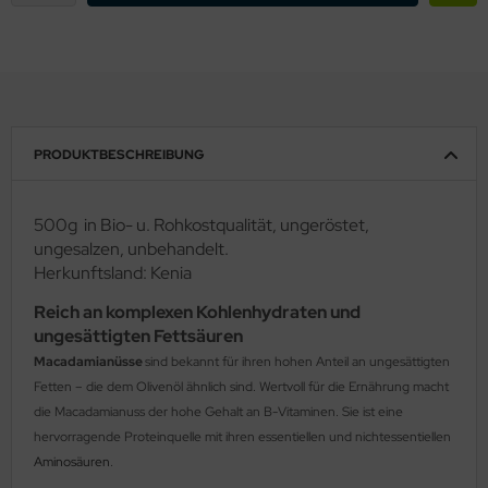
PRODUKTBESCHREIBUNG
500g in Bio- u. Rohkostqualität, ungeröstet,
ungesalzen, unbehandelt.
Herkunftsland: Kenia
Reich an komplexen Kohlenhydraten und
ungesättigten Fettsäuren
Macadamianüsse
sind bekannt für ihren hohen Anteil an ungesättigten
Fetten – die dem Olivenöl ähnlich sind. Wertvoll für die Ernährung macht
die Macadamianuss der hohe Gehalt an B-Vitaminen. Sie ist eine
hervorragende Proteinquelle mit ihren essentiellen und nichtessentiellen
Aminosäuren
.