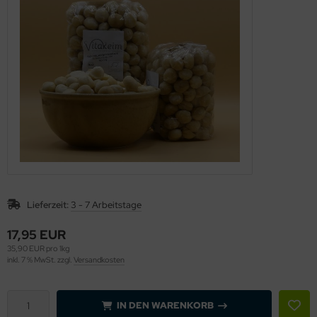
äcker & Pizza
ote und Knäckebrot in Rohkostqualität
talstoffreiche Lebensmittel, verschiedene Produkte
oben Vitakeimerzeugnisse
Lieferzeit:
3 - 7 Arbeitstage
17,95 EUR
35,90 EUR pro 1kg
inkl. 7 % MwSt. zzgl.
Versandkosten
IN DEN WARENKORB