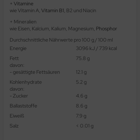
+
Vitamine
wie Vitamin A,
Vitamin B1
, B2 und Niacin
+ Mineralien
wie Eisen, Kalcium, Kalium, Magnesium,
Phosphor
Durchschnittliche Nährwerte pro 100 g / 100 ml
Energie
3096 kJ / 739 kcal
Fett
75.8 g
davon:
- gesättigte Fettsäuren
12.1 g
Kohlenhydrate
5.2 g
davon:
- Zucker
4.6 g
Ballaststoffe
8.6 g
Eiweiß
7.9 g
Salz
< 0.01 g