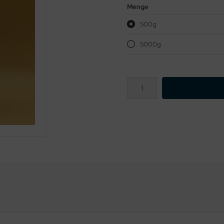
Menge
500g
5000g