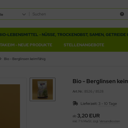
le
BIO-LEBENSMITTEL - NÜSSE, TROCKENOBST, SAMEN, GETREIDE 
ITAKEIM - NEUE PRODUKTE
STELLENANGEBOTE
Bio - Berglinsen keimfähig
Bio - Berglinsen kei
Art.Nr.:
8526 / 8528
Lieferzeit:
3 - 10 Tage
3,20 EUR
ab
inkl. 7 % MwSt. zzgl.
Versandkosten