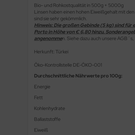
Bio- und Rohkostqualität in 500g + 5000g
Linsen haben einen hohen Eiweißgehalt mit den
sind sie sehr gekömmlich.
Hinweis: Die großen Gebinde (5 kg) sind für 
Porto in Höhe von € 6,80 hinzu. Sonderangebo
angenomme
n. Siehe dazu auch unsere AGB´s,
Herkunft: Türkei
Ö
ko-Kontrollstelle DE-ÖKO-001
Durchschnittliche Nährwerte pro 100g:
Energie
Fett
Kohlenhydrate
Ballaststoffe
Eiweiß