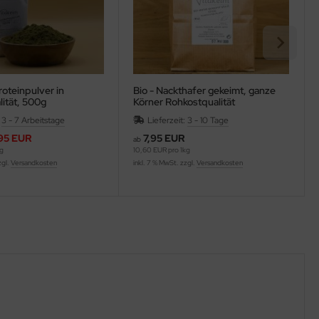
roteinpulver in
Bio - Nackthafer gekeimt, ganze
ität, 500g
Körner Rohkostqualität
:
3 - 7 Arbeitstage
Lieferzeit:
3 - 10 Tage
95 EUR
7,95 EUR
ab
kg
10,60 EUR pro 1kg
zgl.
Versandkosten
inkl. 7 % MwSt. zzgl.
Versandkosten