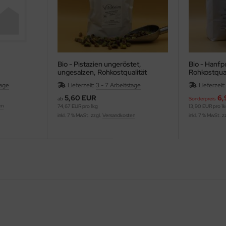
Bio - Pistazien ungeröstet,
Bio - Hanfp
ungesalzen, Rohkostqualität
Rohkostqual
tage
Lieferzeit:
3 - 7 Arbeitstage
Lieferzeit
5,60 EUR
6,
ab
Sonderpreis
en
74,67 EUR pro 1kg
13,90 EUR pro 1
inkl. 7 % MwSt. zzgl.
Versandkosten
inkl. 7 % MwSt. z