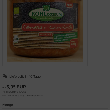
äcker & Pizza
ote und Knäckebrot in Rohkostqualität
talstoffreiche Lebensmittel, verschiedene Produkte
oben Vitakeimerzeugnisse
Lieferzeit:
3 - 10 Tage
5,95 EUR
ab
14,51 EUR pro 1000g
inkl. 7 % MwSt. zzgl.
Versandkosten
Menge