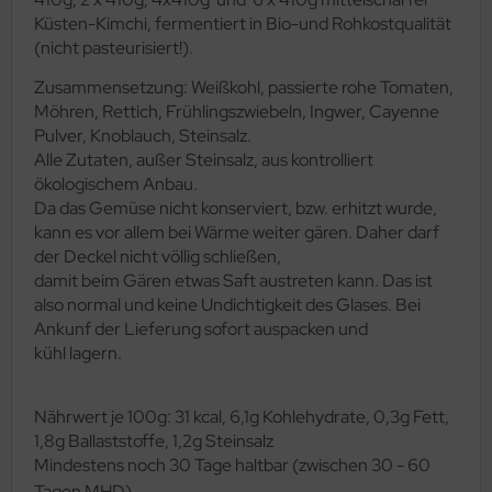
Küsten-Kimchi, fermentiert in Bio-und Rohkostqualität
(nicht pasteurisiert!).
Zusammensetzung: Weißkohl, passierte rohe Tomaten,
Möhren, Rettich, Frühlingszwiebeln, Ingwer, Cayenne
Pulver, Knoblauch, Steinsalz.
Alle Zutaten, außer Steinsalz, aus kontrolliert
ökologischem Anbau.
Da das Gemüse nicht konserviert, bzw. erhitzt wurde,
kann es vor allem bei Wärme weiter gären. Daher darf
der Deckel nicht völlig schließen,
damit beim Gären etwas Saft austreten kann. Das ist
also normal und keine Undichtigkeit des Glases. Bei
Ankunf der Lieferung sofort auspacken und
kühl lagern.
Nährwert je 100g: 31 kcal, 6,1g Kohlehydrate, 0,3g Fett,
1,8g Ballaststoffe, 1,2g Steinsalz
Mindestens noch 30 Tage haltbar (zwischen 30 - 60
Tagen MHD).