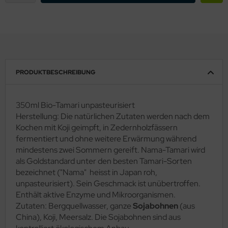
PRODUKTBESCHREIBUNG
350ml Bio-Tamari unpasteurisiert
Herstellung: Die natürlichen Zutaten werden nach dem
Kochen mit Koji geimpft, in Zedernholzfässern
fermentiert und ohne weitere Erwärmung während
mindestens zwei Sommern gereift. Nama-Tamari wird
als Goldstandard unter den besten Tamari-Sorten
bezeichnet ("Nama" heisst in Japan roh,
unpasteurisiert). Sein Geschmack ist unübertroffen.
Enthält aktive Enzyme und Mikroorganismen.
Zutaten: Bergquellwasser, ganze
Sojabohnen
(aus
China), Koji, Meersalz. Die Sojabohnen sind aus