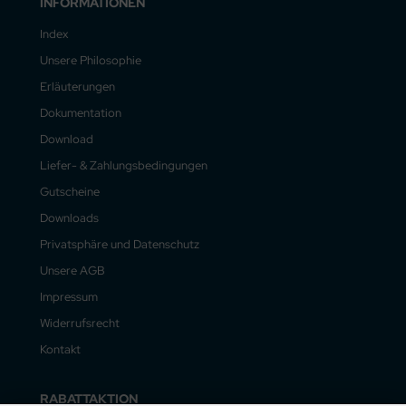
INFORMATIONEN
Index
Unsere Philosophie
Erläuterungen
Dokumentation
Download
Liefer- & Zahlungsbedingungen
Gutscheine
Downloads
Privatsphäre und Datenschutz
Unsere AGB
Impressum
Widerrufsrecht
Kontakt
RABATTAKTION