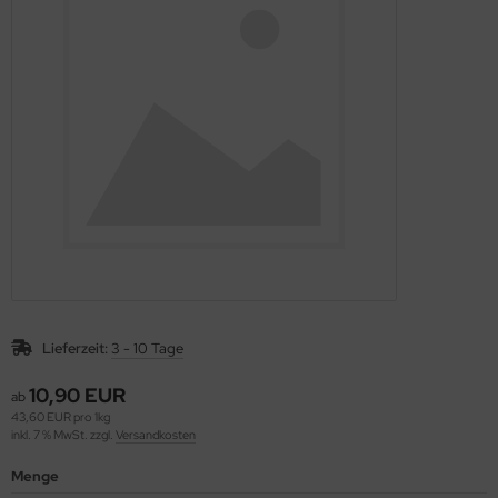
rob, Kakao, Süßmittel, Kastanienmehl, Nussmus
müse fermentiert, unpasteurisiert (Sauerkraut,
mchi, Miso, Tamari)
gane, fermentierte, alternative Käsesorten
ashew-, Mandel- und Sojakäse)
Lieferzeit:
3 - 10 Tage
10,90 EUR
ab
43,60 EUR pro 1kg
inkl. 7 % MwSt. zzgl.
Versandkosten
Menge