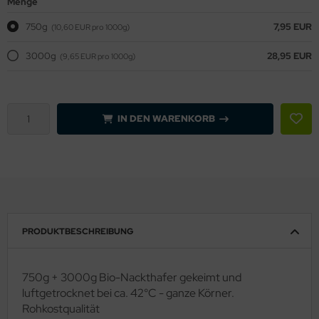
Menge
750g
7,95 EUR
(10,60 EUR pro 1000g)
3000g
28,95 EUR
(9,65 EUR pro 1000g)
IN DEN WARENKORB
PRODUKTBESCHREIBUNG
750g + 3000g Bio-Nackthafer gekeimt und
luftgetrocknet bei ca. 42°C - ganze Körner.
Rohkostqualität