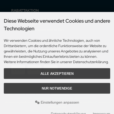
RABATTAKTION
Im August und September erhalten Sie 5% Mengenrabatt ab
Diese Webseite verwendet Cookies und andere
€ 60,- Bestellwert!!!
Technologien
(mit Vorauskasserabatt sind es 8%).
Der Rabatt gilt nur für Lieferungen innerhalb Deutschlands.
Wir verwenden Cookies und ähnliche Technologien, auch von
Drittanbietern, um die ordentliche Funktionsweise der Website zu
gewährleisten, die Nutzung unseres Angebotes zu analysieren und
Ihnen ein bestmögliches Einkaufserlebnis bieten zu können.
ZAHLUNGSMETHODEN
Weitere Informationen finden Sie in unserer Datenschutzerklärung.
ALLE AKZEPTIEREN
NUR NOTWENDIGE
Alle Preise inkl. gesetzl. MwSt. zzgl.
Versandkosten
. Die durchgestrichenen Preise
entsprechen dem bisherigen Preis bei Vitakeim vegane Naturkost.
Einstellungen anpassen
Vitakeim vegane Naturkost © 2026 | Template © 2009-2026 by modified eCommerce
Shopsoftware
mod
ified eCommerce Shopsoftware © 2009-2026
Datenschutzerklärung
Impressum