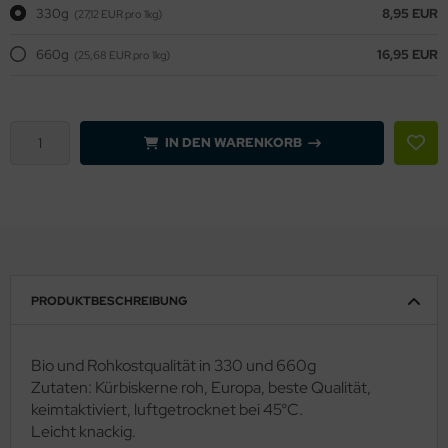
330g
8,95 EUR
(27,12 EUR pro 1kg)
660g
16,95 EUR
(25,68 EUR pro 1kg)
IN DEN WARENKORB
PRODUKTBESCHREIBUNG
Bio und Rohkostqualität in 330 und 660g
Zutaten: Kürbiskerne roh, Europa, beste Qualität,
keimtaktiviert, luftgetrocknet bei 45°C.
Leicht knackig.