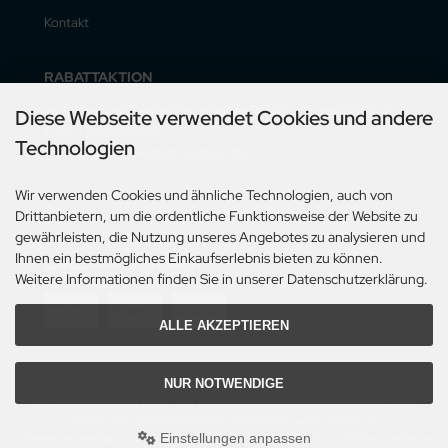
Kontakt
RABATTAKTION
Im August und September erhalten Sie 5% Mengenrabatt ab
Diese Webseite verwendet Cookies und andere
€ 60,- Bestellwert!!!
Technologien
(mit Vorauskasserabatt sind es 8%).
Der Rabatt gilt nur für Lieferungen innerhalb Deutschlands.
Wir verwenden Cookies und ähnliche Technologien, auch von
Drittanbietern, um die ordentliche Funktionsweise der Website zu
gewährleisten, die Nutzung unseres Angebotes zu analysieren und
Ihnen ein bestmögliches Einkaufserlebnis bieten zu können.
ZAHLUNGSMETHODEN
Weitere Informationen finden Sie in unserer Datenschutzerklärung.
ALLE AKZEPTIEREN
NUR NOTWENDIGE
Alle Preise inkl. gesetzl. MwSt. zzgl.
Versandkosten
. Die durchgestrichenen Preise
entsprechen dem bisherigen Preis bei Vitakeim vegane Naturkost.
Einstellungen anpassen
Vitakeim vegane Naturkost © 2026 | Template © 2009-2026 by modified eCommerce