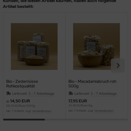
Kunden, die diesen Artikel kauften, haben auch folgende
Artikel bestellt:
Bio - Zedernüsse
Bio - Macadamiabruch roh
Rohkostqualität
500g
Lieferzeit:
3 - 7 Arbeitstage
Lieferzeit:
3 - 7 Arbeitstage
14,50 EUR
17,95 EUR
ab
35,90 EUR pro 1kg
58,00 EUR pro 1000g
inkl. 7 % MwSt. zzgl.
Versandkosten
inkl. 7 % MwSt. zzgl.
Versandkosten