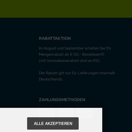
RABATTAKTION
Im August und September erhalten Sie 5%
Mengenrabatt ab € 60,- Bestellwert!!!
(mit Vorauskasserabatt sind es 8%).
Der Rabatt gilt nur für Lieferungen innerhalb
Deutschlands.
ZAHLUNGSMETHODEN
ALLE AKZEPTIEREN