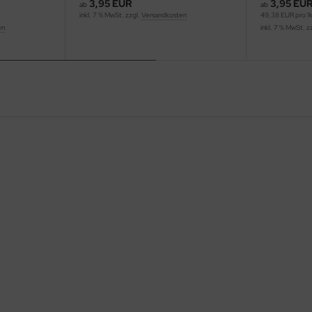
3,95 EUR
3,95 EU
ab
ab
inkl. 7 % MwSt. zzgl.
Versandkosten
49,38 EUR pro 1
en
inkl. 7 % MwSt. z