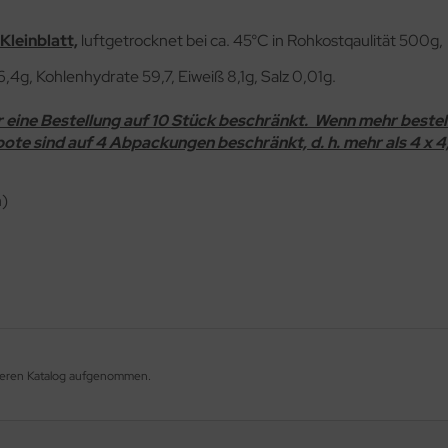
Kleinblatt,
luftgetrocknet bei ca. 45°C in Rohkostqaulität 500g,
6,4g, Kohlenhydrate 59,7, Eiweiß 8,1g, Salz 0,01g.
r eine Bestellung auf 10 Stück beschränkt. Wenn mehr bestell
te sind auf 4 Abpackungen beschränkt, d. h. mehr als 4 x 4,
h)
unseren Katalog aufgenommen.