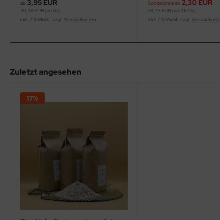
3,95 EUR
2,30 EUR
ab
Sonderpreis ab
49,38 EUR pro 1kg
28,75 EUR pro 1000g
inkl. 7 % MwSt. zzgl.
Versandkosten
inkl. 7 % MwSt. zzgl.
Versandkost
Zuletzt angesehen
17%