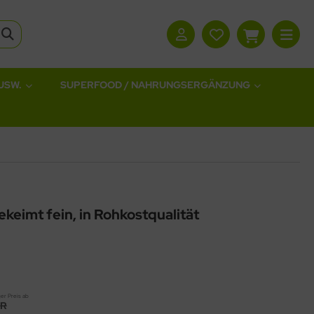
USW.
SUPERFOOD / NAHRUNGSERGÄNZUNG
ekeimt fein, in Rohkostqualität
er Preis ab
UR