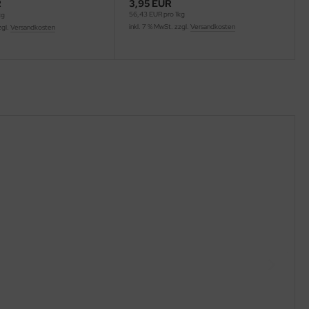
R
3,95 EUR
56,43 EUR pro 1kg
kg
inkl. 7 % MwSt. zzgl.
Versandkosten
zgl.
Versandkosten