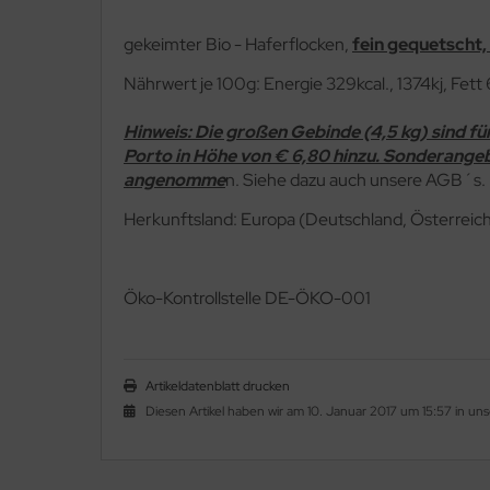
gekeimter Bio - Haferflocken,
fein gequetscht, 
Nährwert je 100g: Energie 329kcal., 1374kj, Fett 
Hinweis: Die großen Gebinde (4,5 kg) sind fü
Porto in Höhe von € 6,80 hinzu. Sonderangebo
angenomme
n. Siehe dazu auch unsere AGB´s.
Herkunftsland: Europa (Deutschland, Österreic
Ö
ko-Kontrollstelle DE-ÖKO-001
Artikeldatenblatt drucken
Diesen Artikel haben wir am 10. Januar 2017 um 15:57 in 