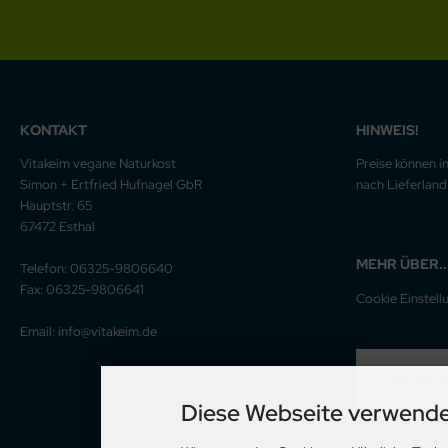
KONTAKT
HINWEIS!
Vitakeim vegane Naturkost
Preise können i
Simon + Ertfried Hufnagel GbR
nach Lieferland 
Hauptstr. 65
67472 Esthal
MEHR ÜBER..
Telefon: 06325-9806640
Fax: 06325-9806641
Cookie Einstell
Email: info@vitakeim.de
WIDERRU
Diese Webseite verwende