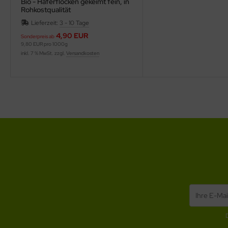
Bio - Haferflocken gekeimt fein, in
Rohkostqualität
Lieferzeit:
3 - 10 Tage
4,90 EUR
Sonderpreis ab
9,80 EUR pro 1000g
inkl. 7 % MwSt. zzgl.
Versandkosten