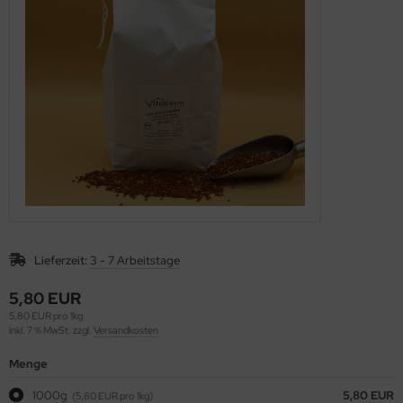
äcker & Pizza
ote und Knäckebrot in Rohkostqualität
talstoffreiche Lebensmittel, verschiedene Produkte
oben Vitakeimerzeugnisse
Lieferzeit:
3 - 7 Arbeitstage
5,80 EUR
5,80 EUR pro 1kg
inkl. 7 % MwSt. zzgl.
Versandkosten
Menge
1000g
5,80 EUR
(5,80 EUR pro 1kg)