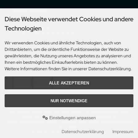
RABATTAKTION
Diese Webseite verwendet Cookies und andere
Im August und September erhalten Sie 5% Mengenrabatt ab
Technologien
€ 60,- Bestellwert!!!
(mit Vorauskasserabatt sind es 8%).
Wir verwenden Cookies und ähnliche Technologien, auch von
Der Rabatt gilt nur für Lieferungen innerhalb Deutschlands.
Drittanbietern, um die ordentliche Funktionsweise der Website zu
gewährleisten, die Nutzung unseres Angebotes zu analysieren und
Ihnen ein bestmögliches Einkaufserlebnis bieten zu können.
ZAHLUNGSMETHODEN
Weitere Informationen finden Sie in unserer Datenschutzerklärung.
ALLE AKZEPTIEREN
NUR NOTWENDIGE
Alle Preise inkl. gesetzl. MwSt. zzgl.
Versandkosten
. Die durchgestrichenen Preise
entsprechen dem bisherigen Preis bei Vitakeim vegane Naturkost.
Einstellungen anpassen
Vitakeim vegane Naturkost © 2026 | Template © 2009-2026 by modified eCommerce
Shopsoftware
Datenschutzerklärung
Impressum
mod
ified eCommerce Shopsoftware © 2009-2026