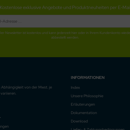
Kostenlose exklusive Angebote und Produktneuheiten per E-Mai
Der Newsletter ist kostenlos und kann jederzeit hier oder in Ihrem Kundenkonto wiede
abbestellt werden.
INFORMATIONEN
n Abhängigkeit von der Mwst. je
Index
variieren.
Unsere Philosophie
Erläuterungen
Dokumentation
.
Download
ungen
Liefer- & Zahlungsbedingungen