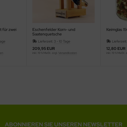
t für zwei
Eschenfelder Korn- und
Keimglas 1
Saatenquetsche
tage
Lieferzeit:
3 - 10 Tage
Lieferzeit
209,95 EUR
12,80 EUR
ten
inkl. 19 % MwSt. zzgl.
Versandkosten
inkl. 19 % MwSt. 
ABONNIEREN SIE UNSEREN NEWSLETTER