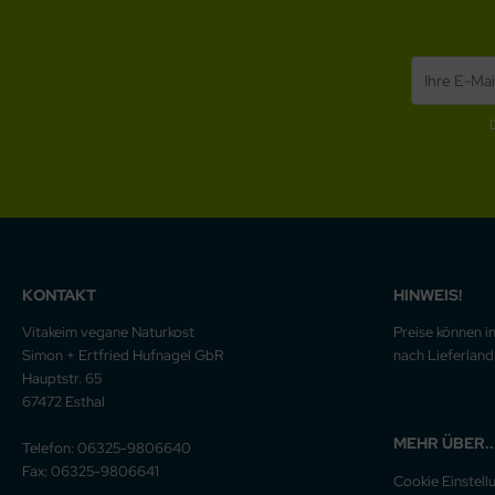
KONTAKT
HINWEIS!
Vitakeim vegane Naturkost
Preise können i
Simon + Ertfried Hufnagel GbR
nach Lieferland 
Hauptstr. 65
67472 Esthal
MEHR ÜBER..
Telefon: 06325-9806640
Fax: 06325-9806641
Cookie Einstell