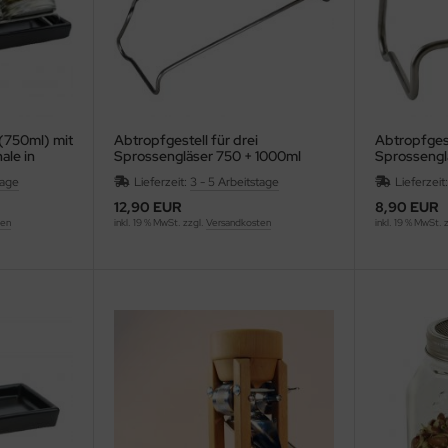
(750ml) mit
Abtropfgestell für drei
Abtropfgest
ale in
Sprossengläser 750 + 1000ml
Sprossengl
tage
Lieferzeit:
3 - 5 Arbeitstage
Lieferzeit
12,90 EUR
8,90 EUR
ten
inkl. 19 % MwSt. zzgl.
Versandkosten
inkl. 19 % MwSt. 