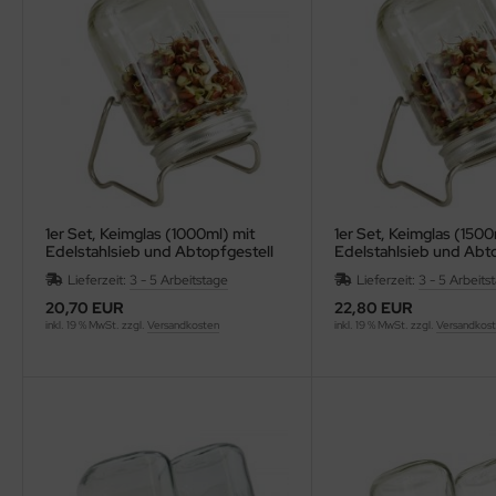
äcker & Pizza
rob, Kakao, Süßmittel, Kastanienmehl, Nussmus
ote und Knäckebrot in Rohkostqualität
müse fermentiert, unpasteurisiert (Sauerkraut,
talstoffreiche Lebensmittel, verschiedene Produkte
mchi, Miso, Tamari)
oben Vitakeimerzeugnisse
gane, fermentierte, alternative Käsesorten
ashew-, Mandel- und Sojakäse)
1er Set, Keimglas (1000ml) mit
1er Set, Keimglas (1500
Edelstahlsieb und Abtopfgestell
Edelstahlsieb und Abto
Lieferzeit:
3 - 5 Arbeitstage
Lieferzeit:
3 - 5 Arbeits
20,70 EUR
22,80 EUR
inkl. 19 % MwSt. zzgl.
Versandkosten
inkl. 19 % MwSt. zzgl.
Versandkos