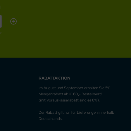
l
r
RABATTAKTION
Im August und September erhalten Sie 5%
Mengenrabatt ab € 60,- Bestellwert!!!
(mit Vorauskasserabatt sind es 8%).
Der Rabatt gilt nur für Lieferungen innerhalb
Deutschlands.