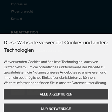
Impressum
Widerrufsrecht
Kontakt
RABATTAKTION
Im August und September erhalten Sie 5% Mengenrabatt ab
Diese Webseite verwendet Cookies und andere
€ 60,- Bestellwert!!!
Technologien
(mit Vorauskasserabatt sind es 8%).
Der Rabatt gilt nur für Lieferungen innerhalb Deutschlands.
Wir verwenden Cookies und ähnliche Technologien, auch von
Drittanbietern, um die ordentliche Funktionsweise der Website zu
gewährleisten, die Nutzung unseres Angebotes zu analysieren und
Ihnen ein bestmögliches Einkaufserlebnis bieten zu können.
ZAHLUNGSMETHODEN
Weitere Informationen finden Sie in unserer Datenschutzerklärung.
ALLE AKZEPTIEREN
NUR NOTWENDIGE