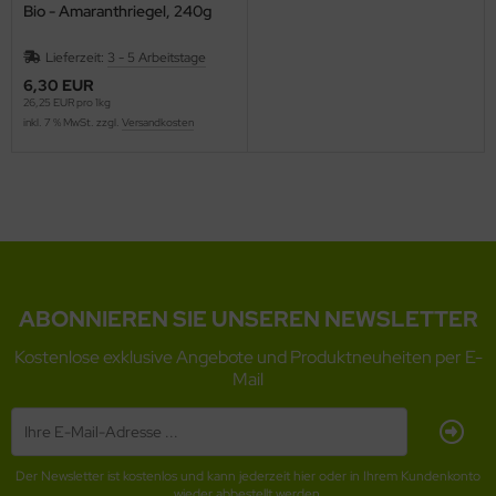
Bio - Amaranthriegel, 240g
Lieferzeit:
3 - 5 Arbeitstage
6,30 EUR
26,25 EUR pro 1kg
inkl. 7 % MwSt. zzgl.
Versandkosten
ABONNIEREN SIE UNSEREN NEWSLETTER
Kostenlose exklusive Angebote und Produktneuheiten per E-
Mail
Der Newsletter ist kostenlos und kann jederzeit hier oder in Ihrem Kundenkonto
wieder abbestellt werden.