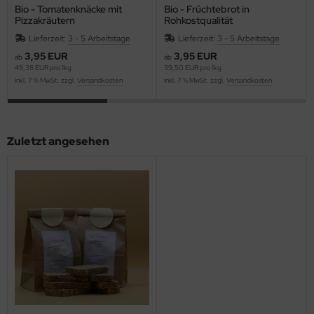
Bio - Tomatenknäcke mit
Bio - Früchtebrot in
Pizzakräutern
Rohkostqualität
Lieferzeit:
3 - 5 Arbeitstage
Lieferzeit:
3 - 5 Arbeitstage
3,95 EUR
3,95 EUR
ab
ab
49,38 EUR pro 1kg
39,50 EUR pro 1kg
inkl. 7 % MwSt. zzgl.
Versandkosten
inkl. 7 % MwSt. zzgl.
Versandkosten
Zuletzt angesehen