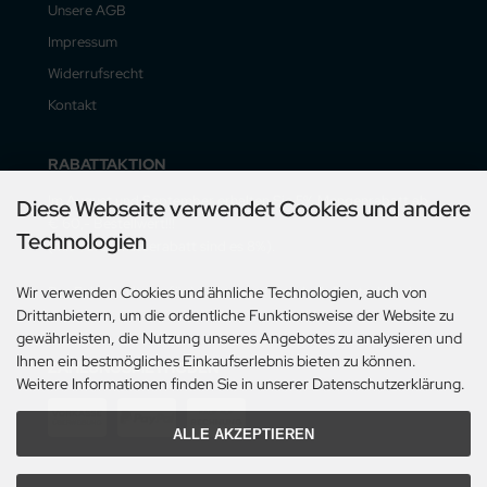
Unsere AGB
Impressum
Widerrufsrecht
Kontakt
RABATTAKTION
Im August und September erhalten Sie 5% Mengenrabatt ab
Diese Webseite verwendet Cookies und andere
€ 60,- Bestellwert!!!
Technologien
(mit Vorauskasserabatt sind es 8%).
Der Rabatt gilt nur für Lieferungen innerhalb Deutschlands.
Wir verwenden Cookies und ähnliche Technologien, auch von
Drittanbietern, um die ordentliche Funktionsweise der Website zu
gewährleisten, die Nutzung unseres Angebotes zu analysieren und
Ihnen ein bestmögliches Einkaufserlebnis bieten zu können.
ZAHLUNGSMETHODEN
Weitere Informationen finden Sie in unserer Datenschutzerklärung.
ALLE AKZEPTIEREN