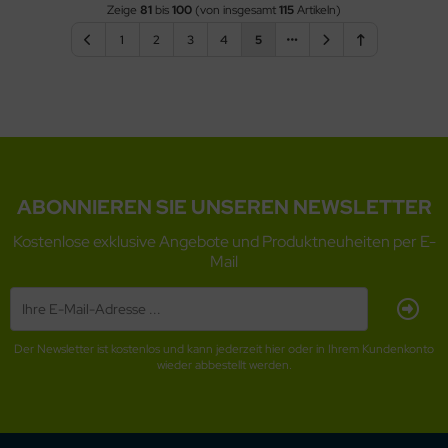
Zeige
81
bis
100
(von insgesamt
115
Artikeln)
1
2
3
4
5
ABONNIEREN SIE UNSEREN NEWSLETTER
Kostenlose exklusive Angebote und Produktneuheiten per E-
Mail
Der Newsletter ist kostenlos und kann jederzeit hier oder in Ihrem Kundenkonto
wieder abbestellt werden.