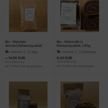
äcker & Pizza
rob, Kakao, Süßmittel, Kastanienmehl, Nussmus
ote und Knäckebrot in Rohkostqualität
müse fermentiert, unpasteurisiert (Sauerkraut,
talstoffreiche Lebensmittel, verschiedene Produkte
mchi, Miso, Tamari)
oben Vitakeimerzeugnisse
gane, fermentierte, alternative Käsesorten
ashew-, Mandel- und Sojakäse)
Bio - Mandeln
Bio - Mohnrolle in
aktiviert,Rohkostqualität
Rohkostqualität, 240g
Lieferzeit:
3 - 10 Tage
Lieferzeit:
3 - 5 Arbeitstage
14,90 EUR
8,60 EUR
ab
35,83 EUR pro 1kg
37,25 EUR pro 1kg
inkl. 7 % MwSt. zzgl.
Versandkosten
inkl. 7 % MwSt. zzgl.
Versandkosten