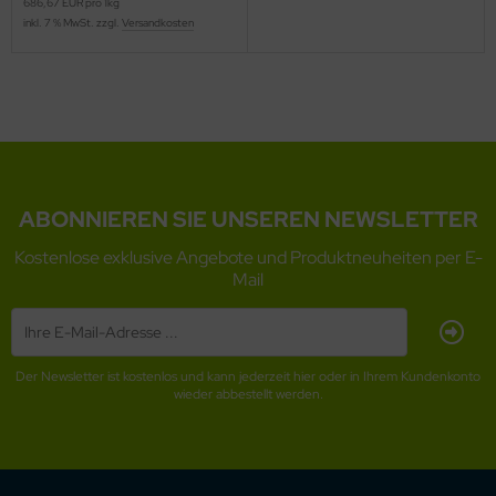
686,67 EUR pro 1kg
inkl. 7 % MwSt. zzgl.
Versandkosten
ABONNIEREN SIE UNSEREN NEWSLETTER
Kostenlose exklusive Angebote und Produktneuheiten per E-
Mail
Der Newsletter ist kostenlos und kann jederzeit hier oder in Ihrem Kundenkonto
wieder abbestellt werden.