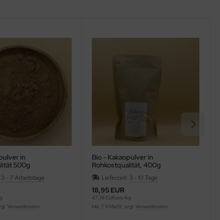
pulver in
Bio - Kakaopulver in
lität 500g
Rohkostqualität, 400g
:
3 - 7 Arbeitstage
Lieferzeit:
3 - 10 Tage
18,95 EUR
kg
47,38 EUR pro 1kg
zgl.
Versandkosten
inkl. 7 % MwSt. zzgl.
Versandkosten