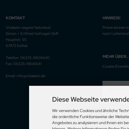
KONTAKT
HINWEIS!
Vitakeim vegane Naturkost
Preise können i
Simon + Ertfried Hufnagel GbR
nach Lieferland 
Hauptstr. 65
67472 Esthal
MEHR ÜBER..
Telefon: 06325-9806640
Fax: 06325-9806641
Cookie Einstell
Email: info@vitakeim.de
WIDERRU
Diese Webseite verwende
Wir verwenden Cookies und ähnliche Techn
die ordentliche Funktionsweise der Websit
Angebotes zu analysieren und Ihnen ein be
können. Weitere Informationen finden Sie 