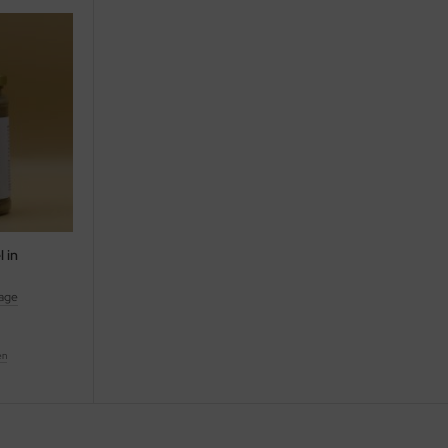
 in
tage
en