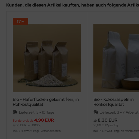
Kunden, die diesen Artikel kauften, haben auch folgende Artikel
17%
Bio - Haferflocken gekeimt fein, in
Bio - Kokosraspeln in
Rohkostqualität
Rohkostqualität
Lieferzeit:
3 - 10 Tage
Lieferzeit:
3 - 7 Arbeits
4,90 EUR
8,30 EUR
Sonderpreis ab
ab
9,80 EUR pro 1000g
16,60 EUR pro 1kg
inkl. 7 % MwSt. zzgl.
Versandkosten
inkl. 7 % MwSt. zzgl.
Versandkost