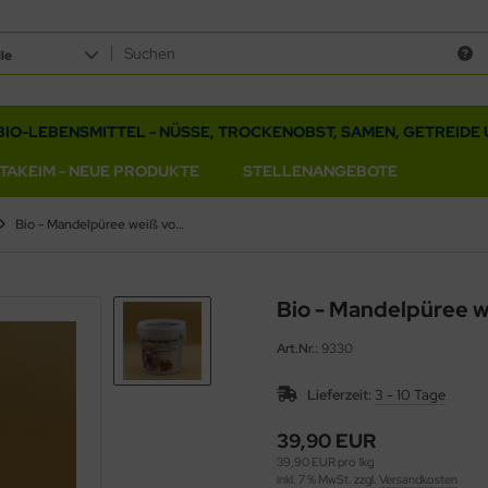
le
BIO-LEBENSMITTEL - NÜSSE, TROCKENOBST, SAMEN, GETREIDE 
ITAKEIM - NEUE PRODUKTE
STELLENANGEBOTE
Bio - Mandelpüree weiß von Hochstrasser
Bio - Mandelpüree w
Art.Nr.:
9330
Lieferzeit:
3 - 10 Tage
39,90 EUR
39,90 EUR pro 1kg
inkl. 7 % MwSt. zzgl.
Versandkosten