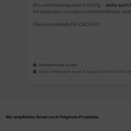
Bio und Rohkostqualität in 1000g -
siehe auch
Ein besonders cremiges und streichfähiges, wei
Ö
ko-Kontrollstelle DE-ÖKO-001
.
Artikeldatenblatt drucken
Diesen Artikel haben wir am 14. August 2009 um 12:59 in 
Wir empfehlen Ihnen noch folgende Produkte: