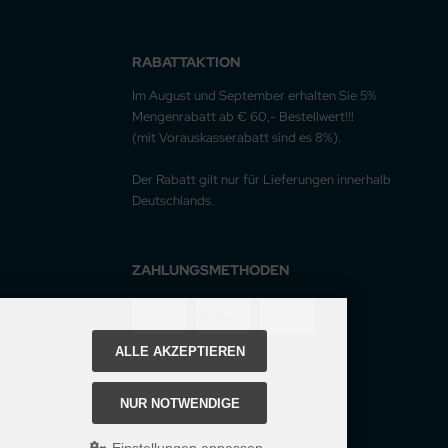
RABATTAKTION
Im August und September erhalten Sie 5%
Mengenrabatt ab € 60,- Bestellwert!!!
(mit Vorauskasserabatt sind es 8%).
Der Rabatt gilt nur für Lieferungen innerhalb
Deutschlands.
ZAHLUNGSMETHODEN
ALLE AKZEPTIEREN
NUR NOTWENDIGE