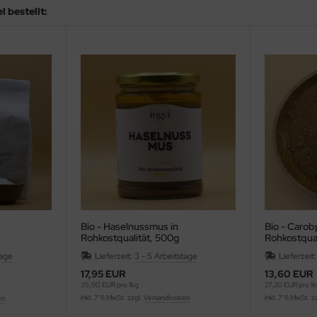
 bestellt:
Bio - Haselnussmus in
Bio - Carob
Rohkostqualität, 500g
Rohkostqua
tage
Lieferzeit:
3 - 5 Arbeitstage
Lieferzeit
17,95 EUR
13,60 EUR
35,90 EUR pro 1kg
27,20 EUR pro 1
inkl. 7 % MwSt. zzgl.
Versandkosten
inkl. 7 % MwSt. z
en