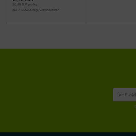
30,89 EUR pro 1kg
inkl. 7 % MwSt. zzgl.
Versandkosten