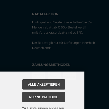
RABATTAKTION
Im August und September erhalten Sie 5%
Mengenrabatt ab € 60,- Bestellwert!!!
(mit Vorauskasserabatt sind es 8%).
Der Rabatt gilt nur für Lieferungen innerhalb
Deutschlands.
ZAHLUNGSMETHODEN
ALLE AKZEPTIEREN
NUR NOTWENDIGE
Einstellungen anpassen