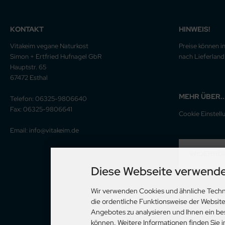
KONTAKT
HINWEIS!
Vitakeim vegane Naturkost
Preise können i
Simon + Ertfried Hufnagel GbR
nach Lieferland 
Hauptstr. 65
67472 Esthal
MEHR ÜBER..
Telefon: 06325-9806640
Fax: 06325-9806641
Cookie Einstell
Email: info@vitakeim.de
WIDERRU
Diese Webseite verwende
Wir verwenden Cookies und ähnliche Techn
die ordentliche Funktionsweise der Websit
Angebotes zu analysieren und Ihnen ein be
können. Weitere Informationen finden Sie 