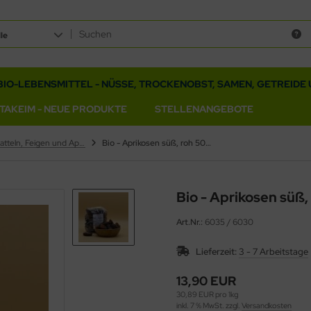
le
BIO-LEBENSMITTEL - NÜSSE, TROCKENOBST, SAMEN, GETREIDE 
ITAKEIM - NEUE PRODUKTE
STELLENANGEBOTE
Bio - Datteln, Feigen und Aprikosen
Bio - Aprikosen süß, roh 500g
Bio - Aprikosen süß
Art.Nr.:
6035 / 6030
Lieferzeit:
3 - 7 Arbeitstage
13,90 EUR
30,89 EUR pro 1kg
inkl. 7 % MwSt. zzgl.
Versandkosten