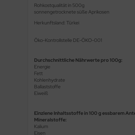
Rohkostqualität in 500g
sonnengetrocknete süße Aprikosen
Herkunftsland: Türkei
Ö
ko-Kontrollstelle DE-ÖKO-001
Durchschnittliche Nährwerte pro 100g:
Energie
Fett
Kohlenhydrate
Ballaststoffe
Eiweiß
Einzlene Inhaltsstoffe in 100 g essbarem Ante
Mineralstoffe:
Kalium
Eisen