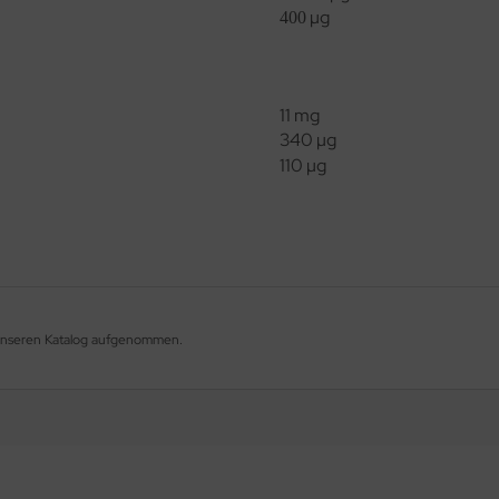
µg
400
11 mg
340 µg
110 µg
 unseren Katalog aufgenommen.