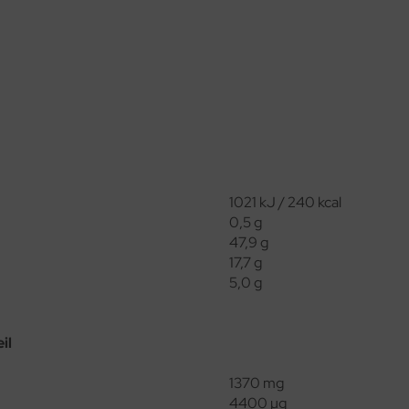
1021 kJ / 240 kcal
0,5 g
47,9 g
17,7 g
5,0 g
il
1370 mg
4400 µg