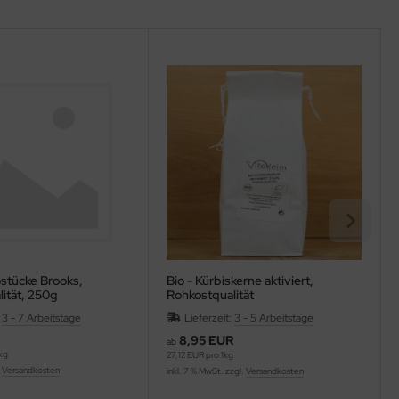
stücke Brooks,
Bio - Kürbiskerne aktiviert,
ität, 250g
Rohkostqualität
:
3 - 7 Arbeitstage
Lieferzeit:
3 - 5 Arbeitstage
8,95 EUR
ab
kg
27,12 EUR pro 1kg
.
Versandkosten
inkl. 7 % MwSt. zzgl.
Versandkosten