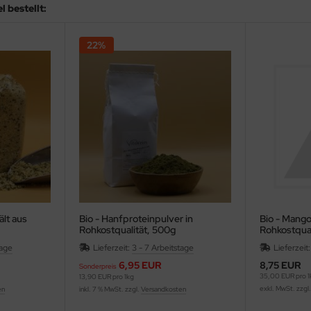
 bestellt:
22%
lt aus
Bio - Hanfproteinpulver in
Bio - Mango
Rohkostqualität, 500g
Rohkostqual
tage
Lieferzeit:
3 - 7 Arbeitstage
Lieferzeit
6,95 EUR
8,75 EUR
Sonderpreis
35,00 EUR pro 1
13,90 EUR pro 1kg
exkl. MwSt. zzgl
en
inkl. 7 % MwSt. zzgl.
Versandkosten