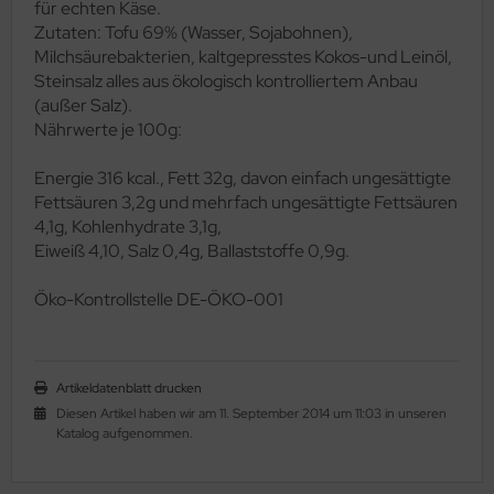
für echten Käse.
Zutaten: Tofu 69% (Wasser, Sojabohnen),
Milchsäurebakterien, kaltgepresstes Kokos-und Leinöl,
Steinsalz alles aus ökologisch kontrolliertem Anbau
(außer Salz).
Nährwerte je 100g:
Energie 316 kcal., Fett 32g, davon einfach ungesättigte
Fettsäuren 3,2g und mehrfach ungesättigte Fettsäuren
4,1g, Kohlenhydrate 3,1g,
Eiweiß 4,10, Salz 0,4g, Ballaststoffe 0,9g.
Ö
ko-Kontrollstelle DE-ÖKO-001
Artikeldatenblatt drucken
Diesen Artikel haben wir am 11. September 2014 um 11:03 in unseren
Katalog aufgenommen.