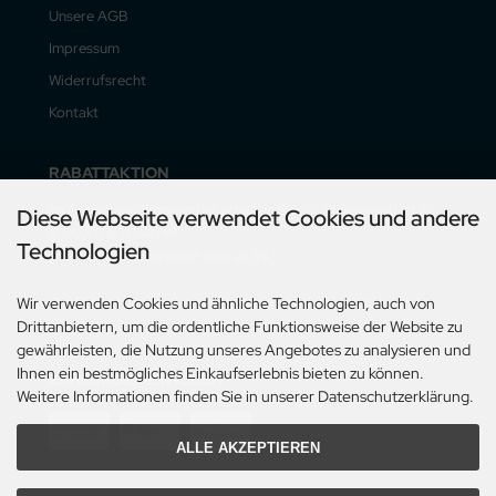
Unsere AGB
Impressum
Widerrufsrecht
Kontakt
RABATTAKTION
Im August und September erhalten Sie 5% Mengenrabatt ab
Diese Webseite verwendet Cookies und andere
€ 60,- Bestellwert!!!
Technologien
(mit Vorauskasserabatt sind es 8%).
Der Rabatt gilt nur für Lieferungen innerhalb Deutschlands.
Wir verwenden Cookies und ähnliche Technologien, auch von
Drittanbietern, um die ordentliche Funktionsweise der Website zu
gewährleisten, die Nutzung unseres Angebotes zu analysieren und
Ihnen ein bestmögliches Einkaufserlebnis bieten zu können.
ZAHLUNGSMETHODEN
Weitere Informationen finden Sie in unserer Datenschutzerklärung.
ALLE AKZEPTIEREN