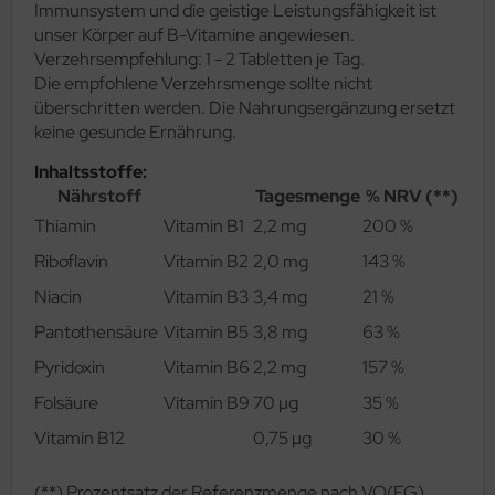
Immunsystem und die geistige Leistungsfähigkeit ist
unser Körper auf B-Vitamine angewiesen.
Verzehrsempfehlung: 1 - 2 Tabletten je Tag.
Die empfohlene Verzehrsmenge sollte nicht
überschritten werden. Die Nahrungsergänzung ersetzt
keine gesunde Ernährung.
Inhaltsstoffe:
Nährstoff
Tagesmenge
% NRV (**)
Thiamin
Vitamin B1
2,2 mg
200 %
Riboflavin
Vitamin B2
2,0 mg
143 %
Niacin
Vitamin B3
3,4 mg
21 %
Pantothensäure
Vitamin B5
3,8 mg
63 %
Pyridoxin
Vitamin B6
2,2 mg
157 %
Folsäure
Vitamin B9
70 µg
35 %
Vitamin B12
0,75 µg
30 %
(**) Prozentsatz der Referenzmenge nach VO(EG)