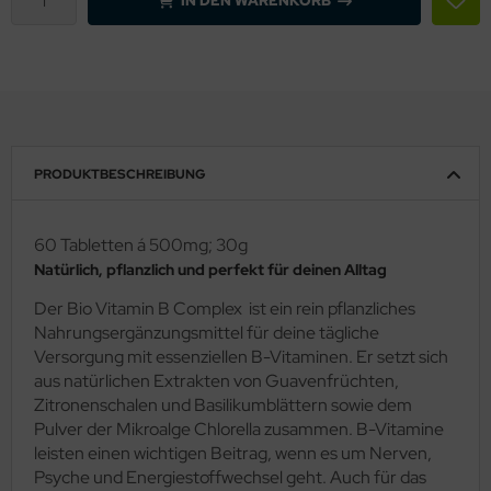
IN DEN WARENKORB
PRODUKTBESCHREIBUNG
60 Tabletten á 500mg; 30g
Natürlich, pflanzlich und perfekt für deinen Alltag
Der Bio Vitamin B Complex ist ein rein pflanzliches
Nahrungsergänzungsmittel für deine tägliche
Versorgung mit essenziellen B-Vitaminen. Er setzt sich
aus natürlichen Extrakten von Guavenfrüchten,
Zitronenschalen und Basilikumblättern sowie dem
Pulver der Mikroalge Chlorella zusammen. B-Vitamine
leisten einen wichtigen Beitrag, wenn es um Nerven,
Psyche und Energiestoffwechsel geht. Auch für das