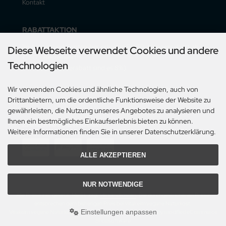
Kontakt
RABATTAKTION
Im August und September erhalten Sie 5% Mengenrabatt ab
Diese Webseite verwendet Cookies und andere
€ 60,- Bestellwert!!!
Technologien
(mit Vorauskasserabatt sind es 8%).
Der Rabatt gilt nur für Lieferungen innerhalb Deutschlands.
Wir verwenden Cookies und ähnliche Technologien, auch von
Drittanbietern, um die ordentliche Funktionsweise der Website zu
gewährleisten, die Nutzung unseres Angebotes zu analysieren und
Ihnen ein bestmögliches Einkaufserlebnis bieten zu können.
ZAHLUNGSMETHODEN
Weitere Informationen finden Sie in unserer Datenschutzerklärung.
ALLE AKZEPTIEREN
NUR NOTWENDIGE
Alle Preise inkl. gesetzl. MwSt. zzgl.
Versandkosten
. Die durchgestrichenen Preise
entsprechen dem bisherigen Preis bei Vitakeim vegane Naturkost.
Einstellungen anpassen
Vitakeim vegane Naturkost © 2026 | Template © 2009-2026 by modified eCommerce
Shopsoftware