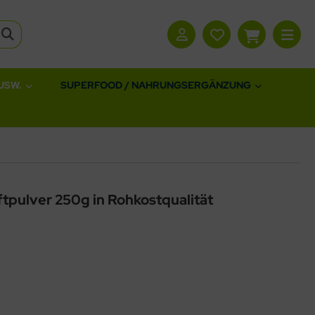
USW.
SUPERFOOD / NAHRUNGSERGÄNZUNG
ftpulver 250g in Rohkostqualität