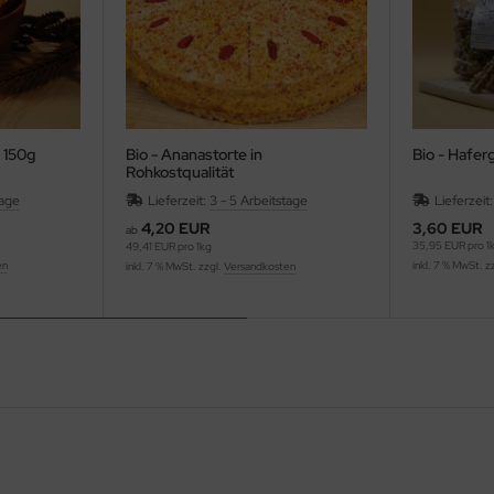
, 150g
Bio - Ananastorte in
Bio - Hafer
Rohkostqualität
tage
Lieferzeit:
3 - 5 Arbeitstage
Lieferzeit
4,20 EUR
3,60 EUR
ab
35,95 EUR pro 1
49,41 EUR pro 1kg
en
inkl. 7 % MwSt. z
inkl. 7 % MwSt. zzgl.
Versandkosten