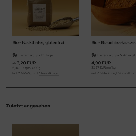
Bio - Nackthafer, glutenfrei
Bio - Braunhirseknäcke
Lieferzeit:
3 - 10 Tage
Lieferzeit:
3 - 5 Arbeits
3,20 EUR
4,90 EUR
ab
32,67 EUR pro 1kg
6,40 EUR pro 1000g
inkl. 7 % MwSt. zzgl.
Versandkost
inkl. 7 % MwSt. zzgl.
Versandkosten
Zuletzt angesehen