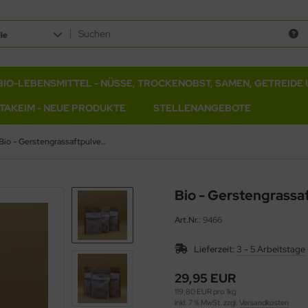
le
BIO-LEBENSMITTEL - NÜSSE, TROCKENOBST, SAMEN, GETREIDE 
ITAKEIM - NEUE PRODUKTE
STELLENANGEBOTE
Bio - Gerstengrassaftpulver 250g in Rohkostqualität
Bio - Gerstengrassa
Art.Nr.:
9466
Lieferzeit:
3 - 5 Arbeitstage
29,95 EUR
119,80 EUR pro 1kg
inkl. 7 % MwSt. zzgl.
Versandkosten