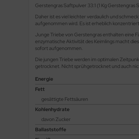
Gerstengras Saftpulver 33:1 (1 Kg Gerstengras Sa
Daher ist es viel leichter verdaulich und schmec
aufgenommen wird. Es ist erheblich konzentrierte
Junge Triebe von Gerstengras enthalten eine Fü
enzymatische Aktivität des Keimlings macht die
sofort aufgenommen.
Die jungen Triebe werden im optimalen Zeitpunk
getrocknet. Nicht sprühgetrocknet und auch nich
Energie
Fett
gesättigte Fettsäuren
Kohlenhydrate
davon Zucker
Ballaststoffe