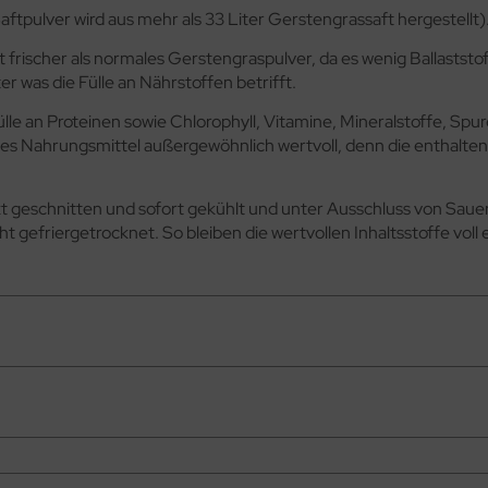
ftpulver wird aus mehr als 33 Liter Gerstengrassaft hergestellt)
kt frischer als normales Gerstengraspulver, da es wenig Ballastst
r was die Fülle an Nährstoffen betrifft.
lle an Proteinen sowie Chlorophyll, Vitamine, Mineralstoffe, 
ses Nahrungsmittel außergewöhnlich wertvoll, denn die enthalten
t geschnitten und sofort gekühlt und unter Ausschluss von Sauer
t gefriergetrocknet. So bleiben die wertvollen Inhaltsstoffe vol