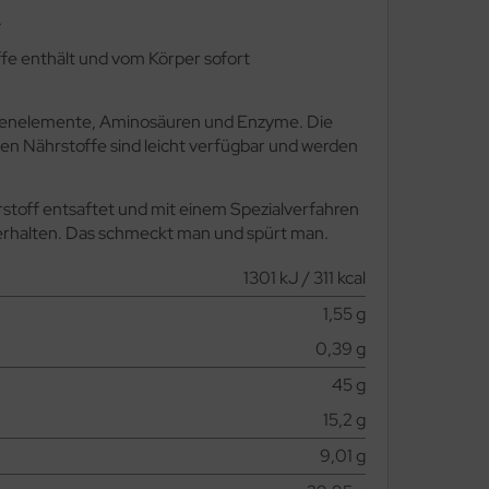
.
offe enthält und vom Körper sofort
Spurenelemente, Aminosäuren und Enzyme. Die
en Nährstoffe sind leicht verfügbar und werden
stoff entsaftet und mit einem Spezialverfahren
l erhalten. Das schmeckt man und spürt man.
1301 kJ / 311 kcal
1,55 g
0,39 g
45 g
15,2 g
9,01 g