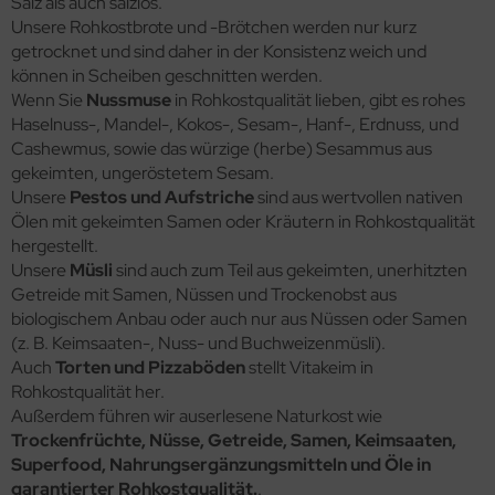
Salz als auch salzlos.
Unsere Rohkostbrote und -Brötchen werden nur kurz
getrocknet und sind daher in der Konsistenz weich und
können in Scheiben geschnitten werden.
Wenn Sie
Nussmuse
in Rohkostqualität lieben, gibt es rohes
Haselnuss-, Mandel-, Kokos-, Sesam-, Hanf-, Erdnuss, und
Cashewmus, sowie das würzige (herbe) Sesammus aus
gekeimten, ungeröstetem Sesam.
Unsere
Pestos und Aufstriche
sind aus wertvollen nativen
Ölen mit gekeimten Samen oder Kräutern in Rohkostqualität
hergestellt.
Unsere
Müsli
sind auch zum Teil aus gekeimten, unerhitzten
Getreide mit Samen, Nüssen und Trockenobst aus
biologischem Anbau oder auch nur aus Nüssen oder Samen
(z. B. Keimsaaten-, Nuss- und Buchweizenmüsli).
Auch
Torten und Pizzaböden
stellt Vitakeim in
Rohkostqualität her.
Außerdem führen wir auserlesene Naturkost wie
Trockenfrüchte, Nüsse, Getreide, Samen, Keimsaaten,
Superfood, Nahrungsergänzungsmitteln und Öle in
garantierter Rohkostqualität.
.