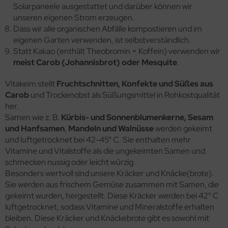
Solarpaneele ausgestattet und darüber können wir
unseren eigenen Strom erzeugen.
Dass wir alle organischen Abfälle kompostieren und im
eigenen Garten verwenden, ist selbstverständlich.
Statt Kakao (enthält Theobromin = Koffein) verwenden wir
meist Carob (Johannisbrot) oder Mesquite
.
Vitakeim stellt
Fruchtschnitten, Konfekte und Süßes aus
Carob
und Trockenobst als Süßungsmittel in Rohkostqualität
her.
Samen wie z. B.
Kürbis- und Sonnenblumenkerne, Sesam
und Hanfsamen
,
Mandeln und Walnüsse
werden gekeimt
und luftgetrocknet bei 42-45° C. Sie enthalten mehr
Vitamine und Vitalstoffe als die ungekeimten Samen und
schmecken nussig oder leicht würzig .
Besonders wertvoll sind unsere Kräcker und Knäcke(brote).
Sie werden aus frischem Gemüse zusammen mit Samen, die
gekeimt wurden, hergestellt. Diese Kräcker werden bei 42° C
luftgetrocknet, sodass Vitamine und Mineralstoffe erhalten
bleiben. Diese Kräcker und Knäckebrote gibt es sowohl mit