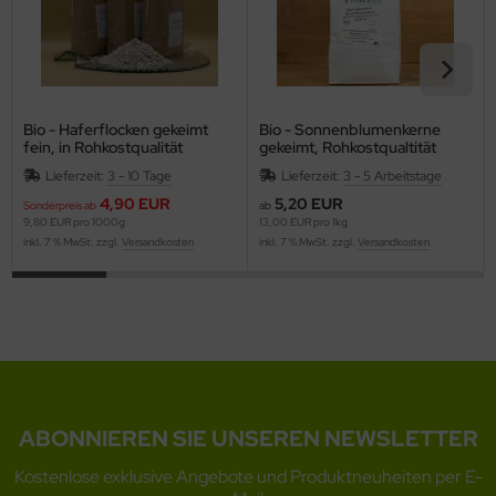
Bio - Haferflocken gekeimt
Bio - Sonnenblumenkerne
fein, in Rohkostqualität
gekeimt, Rohkostqualtität
Lieferzeit:
3 - 10 Tage
Lieferzeit:
3 - 5 Arbeitstage
4,90 EUR
5,20 EUR
Sonderpreis ab
ab
9,80 EUR pro 1000g
13,00 EUR pro 1kg
inkl. 7 % MwSt. zzgl.
Versandkosten
inkl. 7 % MwSt. zzgl.
Versandkosten
ABONNIEREN SIE UNSEREN NEWSLETTER
Kostenlose exklusive Angebote und Produktneuheiten per E-