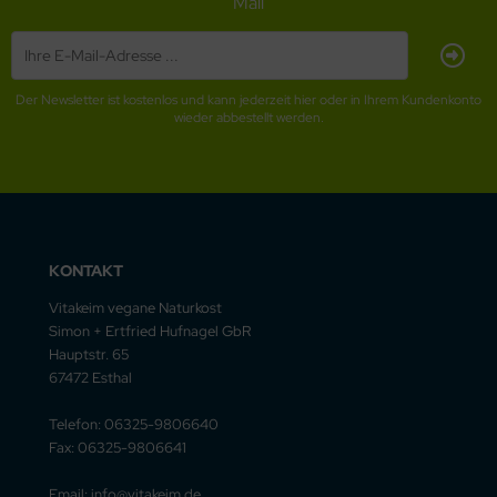
Mail
Der Newsletter ist kostenlos und kann jederzeit hier oder in Ihrem Kundenkonto
wieder abbestellt werden.
KONTAKT
Vitakeim vegane Naturkost
Simon + Ertfried Hufnagel GbR
Hauptstr. 65
67472 Esthal
Telefon: 06325-9806640
Fax: 06325-9806641
Email: info@vitakeim.de