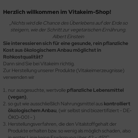
äcker & Pizza
rob, Kakao, Süßmittel, Kastanienmehl, Nussmus
Herzlich willkommen im Vitakeim-Shop!
ote und Knäckebrot in Rohkostqualität
müse fermentiert, unpasteurisiert (Sauerkraut,
„Nichts wird die Chance des Überlebens auf der Erde so
talstoffreiche Lebensmittel, verschiedene Produkte
mchi, Miso, Tamari)
steigern, wie der Schritt zur vegetarischen Ernährung.
Albert Einstein
oben Vitakeimerzeugnisse
gane, fermentierte, alternative Käsesorten
Sie interessieren sich für eine gesunde, rein pflanzliche
ashew-, Mandel- und Sojakäse)
Kost aus ökologischem Anbau möglichst in
Rohkostqualität?
Dann sind Sie bei Vitakeim richtig.
Zur Herstellung unserer Produkte (Vitakeimerzeugnisse)
verwenden wir
nur ausgesuchte, wertvolle
pflanzliche Lebensmittel
(vegan)
,
so gut wie ausschließlich Nahrungsmittel aus
kontrolliert
ökologischem Anbau
, (wir selbst sind biozertifiziert - DE-
ÖKO-001 - )
Herstellungsverfahren, die den Vitalstoffgehalt der
Produkte erhalten bzw. so wenig als möglich schaden, also
in erster Linie keine Erwärmung über 42 – 45°C.