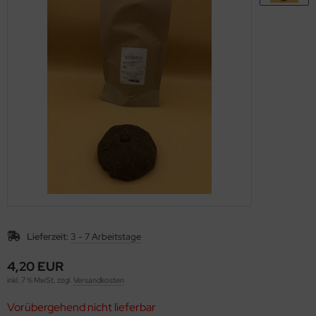
rob, Kakao, Süßmittel, Kastanienmehl, Nussmus
müse fermentiert, unpasteurisiert (Sauerkraut,
mchi, Miso, Tamari)
gane, fermentierte, alternative Käsesorten
ashew-, Mandel- und Sojakäse)
Lieferzeit:
3 - 7 Arbeitstage
4,20 EUR
inkl. 7 % MwSt. zzgl.
Versandkosten
Vorübergehend nicht lieferbar