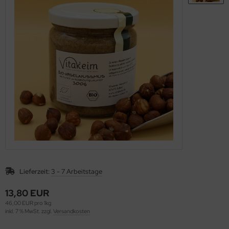
rob, Kakao, Süßmittel, Kastanienmehl, Nussmus
müse fermentiert, unpasteurisiert (Sauerkraut,
mchi, Miso, Tamari)
gane, fermentierte, alternative Käsesorten
ashew-, Mandel- und Sojakäse)
Lieferzeit:
3 - 7 Arbeitstage
13,80 EUR
46,00 EUR pro 1kg
inkl. 7 % MwSt. zzgl.
Versandkosten