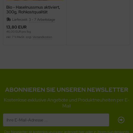
Bio - Haselnussmus aktiviert,
300g, Rohkostqualität
Lieferzeit:
3 - 7 Arbeitstage
13,80 EUR
46,00 EUR pro 1kg
inkl. 7 % MwSt. zzgl.
Versandkosten
ABONNIEREN SIE UNSEREN NEWSLETTER
Kostenlose exklusive Angebote und Produktneuheiten per E-
Mail
Der Newsletter ist kostenlos und kann jederzeit hier oder in Ihrem Kundenkonto