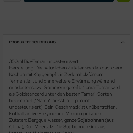
PRODUKTBESCHREIBUNG
350ml Bio-Tamari unpasteurisiert
Herstellung: Die natürlichen Zutaten werden nach dem
Kochen mit Koji geimpft, in Zedernholzfässern
fermentiert und ohne weitere Erwärmung während
mindestens zwei Sommern gereift. Nama-Tamari wird
als Goldstandard unter den besten Tamari-Sorten
bezeichnet ("Nama" heisst in Japan roh,
unpasteurisiert). Sein Geschmack ist unübertroffen.
Enthält aktive Enzyme und Mikroorganismen.
Zutaten: Bergquellwasser, ganze
Sojabohnen
(aus
China), Koji, Meersalz. Die Sojabohnen sind aus