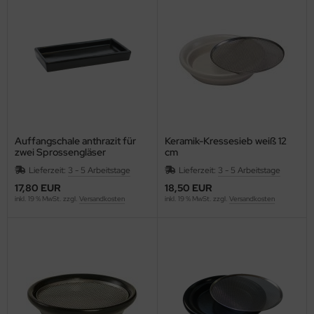
äcker & Pizza
rob, Kakao, Süßmittel, Kastanienmehl, Nussmus
ote und Knäckebrot in Rohkostqualität
müse fermentiert, unpasteurisiert (Sauerkraut,
talstoffreiche Lebensmittel, verschiedene Produkte
mchi, Miso, Tamari)
oben Vitakeimerzeugnisse
gane, fermentierte, alternative Käsesorten
ashew-, Mandel- und Sojakäse)
Auffangschale anthrazit für
Keramik-Kressesieb weiß 12
zwei Sprossengläser
cm
Lieferzeit:
3 - 5 Arbeitstage
Lieferzeit:
3 - 5 Arbeitstage
17,80 EUR
18,50 EUR
inkl. 19 % MwSt. zzgl.
Versandkosten
inkl. 19 % MwSt. zzgl.
Versandkosten