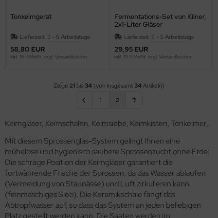
Tonkeimgerät
Fermentations-Set von Kilner,
2x1-Liter Gläser
Lieferzeit:
3 - 5 Arbeitstage
Lieferzeit:
3 - 5 Arbeitstage
58,80 EUR
29,95 EUR
inkl. 19 % MwSt. zzgl.
Versandkosten
inkl. 19 % MwSt. zzgl.
Versandkosten
Zeige
21
bis
34
(von insgesamt
34
Artikeln)
1
2
Keimgläser, Keimschalen, Keimsiebe, Keimkisten, Tonkeimer,.
Mit diesem Sprossenglas-System gelingt Ihnen eine
mühelose und hygienisch saubere Sprossenzucht ohne Erde:
Die schräge Position der Keimgläser garantiert die
fortwährende Frische der Sprossen, da das Wasser ablaufen
(Vermeidung von Staunässe) und Luft zirkulieren kann
(feinmaschiges Sieb). Die Keramikschale fängt das
Abtropfwasser auf, so dass das System an jeden beliebigen
Platz gestellt werden kann. Die Saaten werden im