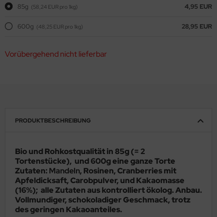
85g
4,95 EUR
(58,24 EUR pro 1kg)
600g
28,95 EUR
(48,25 EUR pro 1kg)
Vorübergehend nicht lieferbar
PRODUKTBESCHREIBUNG
Bio und Rohkostqualität in 85g (= 2
Tortenstücke), und 600g eine ganze Torte
Zutaten:
Mandeln
, Rosinen, Cranberries mit
Apfeldicksaft, Carobpulver, und Kakaomasse
(16%); alle Zutaten aus kontrolliert ökolog. Anbau.
Vollmundiger, schokoladiger Geschmack, trotz
des geringen Kakaoanteiles.