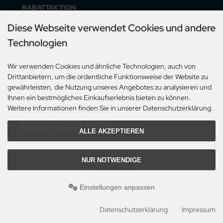
RABATTAKTION
Im August und September erhalten Sie 5% Mengenrabatt ab
Diese Webseite verwendet Cookies und andere
€ 60,- Bestellwert!!!
Technologien
(mit Vorauskasserabatt sind es 8%).
Der Rabatt gilt nur für Lieferungen innerhalb Deutschlands.
Wir verwenden Cookies und ähnliche Technologien, auch von
Drittanbietern, um die ordentliche Funktionsweise der Website zu
gewährleisten, die Nutzung unseres Angebotes zu analysieren und
Ihnen ein bestmögliches Einkaufserlebnis bieten zu können.
ZAHLUNGSMETHODEN
Weitere Informationen finden Sie in unserer Datenschutzerklärung.
ALLE AKZEPTIEREN
NUR NOTWENDIGE
Alle Preise inkl. gesetzl. MwSt. zzgl.
Versandkosten
. Die durchgestrichenen Preise
entsprechen dem bisherigen Preis bei Vitakeim vegane Naturkost.
Einstellungen anpassen
Vitakeim vegane Naturkost © 2026 | Template © 2009-2026 by modified eCommerce
Shopsoftware
mod
ified eCommerce Shopsoftware © 2009-2026
Datenschutzerklärung
Impressum