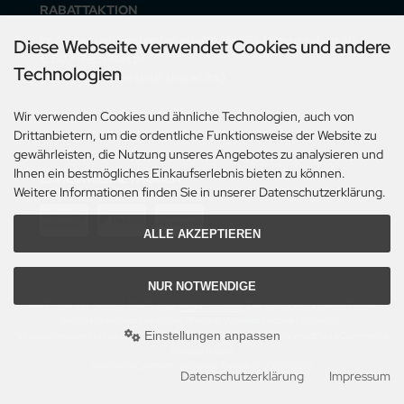
RABATTAKTION
Im August und September erhalten Sie 5% Mengenrabatt ab
Diese Webseite verwendet Cookies und andere
€ 60,- Bestellwert!!!
Technologien
(mit Vorauskasserabatt sind es 8%).
Der Rabatt gilt nur für Lieferungen innerhalb Deutschlands.
Wir verwenden Cookies und ähnliche Technologien, auch von
Drittanbietern, um die ordentliche Funktionsweise der Website zu
gewährleisten, die Nutzung unseres Angebotes zu analysieren und
Ihnen ein bestmögliches Einkaufserlebnis bieten zu können.
ZAHLUNGSMETHODEN
Weitere Informationen finden Sie in unserer Datenschutzerklärung.
ALLE AKZEPTIEREN
NUR NOTWENDIGE
Alle Preise inkl. gesetzl. MwSt. zzgl.
Versandkosten
. Die durchgestrichenen Preise
entsprechen dem bisherigen Preis bei Vitakeim vegane Naturkost.
Einstellungen anpassen
Vitakeim vegane Naturkost © 2026 | Template © 2009-2026 by modified eCommerce
Shopsoftware
mod
ified eCommerce Shopsoftware © 2009-2026
Datenschutzerklärung
Impressum