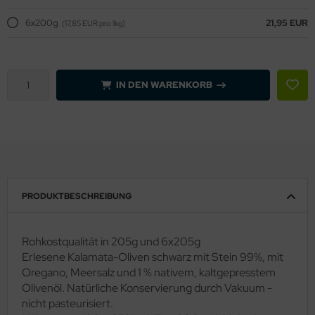
6x200g
21,95 EUR
(17,85 EUR pro 1kg)
IN DEN WARENKORB
PRODUKTBESCHREIBUNG
Rohkostqualität in 205g und 6x205g
Erlesene Kalamata-Oliven schwarz mit Stein 99%, mit
Oregano, Meersalz und 1 % nativem, kaltgepresstem
Olivenöl. Natürliche Konservierung durch Vakuum -
nicht pasteurisiert.