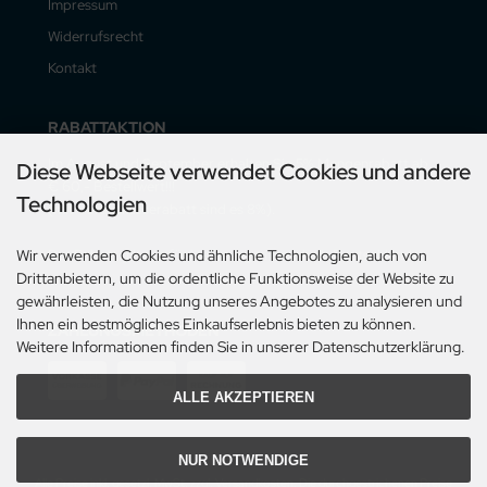
Impressum
Widerrufsrecht
Kontakt
RABATTAKTION
Im August und September erhalten Sie 5% Mengenrabatt ab
Diese Webseite verwendet Cookies und andere
€ 60,- Bestellwert!!!
Technologien
(mit Vorauskasserabatt sind es 8%).
Der Rabatt gilt nur für Lieferungen innerhalb Deutschlands.
Wir verwenden Cookies und ähnliche Technologien, auch von
Drittanbietern, um die ordentliche Funktionsweise der Website zu
gewährleisten, die Nutzung unseres Angebotes zu analysieren und
Ihnen ein bestmögliches Einkaufserlebnis bieten zu können.
ZAHLUNGSMETHODEN
Weitere Informationen finden Sie in unserer Datenschutzerklärung.
ALLE AKZEPTIEREN
NUR NOTWENDIGE
Alle Preise inkl. gesetzl. MwSt. zzgl.
Versandkosten
. Die durchgestrichenen Preise