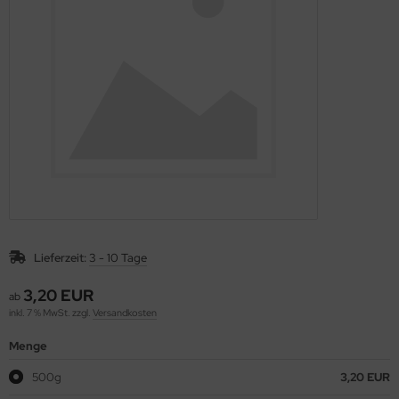
äcker & Pizza
ote und Knäckebrot in Rohkostqualität
talstoffreiche Lebensmittel, verschiedene Produkte
oben Vitakeimerzeugnisse
Lieferzeit:
3 - 10 Tage
3,20 EUR
ab
inkl. 7 % MwSt. zzgl.
Versandkosten
Menge
500g
3,20 EUR