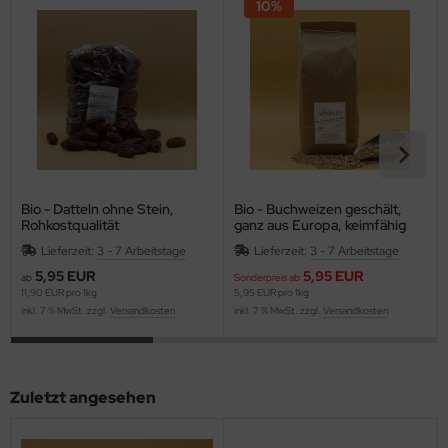
10%
Bio - Datteln ohne Stein,
Bio - Buchweizen geschält,
Rohkostqualität
ganz aus Europa, keimfähig
Lieferzeit:
3 - 7 Arbeitstage
Lieferzeit:
3 - 7 Arbeitstage
5,95 EUR
5,95 EUR
ab
Sonderpreis ab
11,90 EUR pro 1kg
5,95 EUR pro 1kg
inkl. 7 % MwSt. zzgl.
Versandkosten
inkl. 7 % MwSt. zzgl.
Versandkosten
Zuletzt angesehen