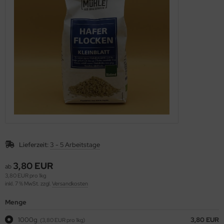
äcker & Pizza
ote und Knäckebrot in Rohkostqualität
talstoffreiche Lebensmittel, verschiedene Produkte
oben Vitakeimerzeugnisse
Lieferzeit:
3 - 5 Arbeitstage
3,80 EUR
ab
3,80 EUR pro 1kg
inkl. 7 % MwSt. zzgl.
Versandkosten
Menge
1000g
3,80 EUR
(3,80 EUR pro 1kg)